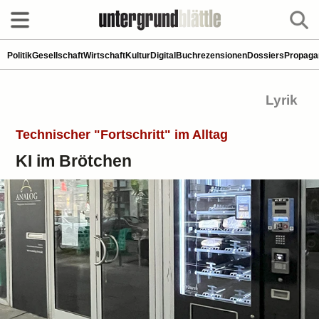
Politik
Gesellschaft
Wirtschaft
Kultur
Digital
Buchrezensionen
Dossiers
Propaga
Lyrik
Technischer "Fortschritt" im Alltag
KI im Brötchen