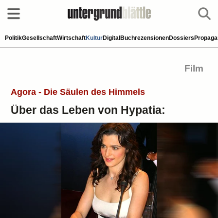
Politik
Gesellschaft
Wirtschaft
Kultur
Digital
Buchrezensionen
Dossiers
Propaga
Film
Agora - Die Säulen des Himmels
Über das Leben von Hypatia: