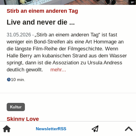
Stirb an einem anderen Tag
Live and never die ...
„Stirb an einem anderen Tag“ ist fast
31.05.2026 -
weniger ein Bond-Streifen als eine Art Hommage an
die längste Film-Reihe der Filmgeschichte. Wenn
Halle Berry am kubanischen Strand aus dem Wasser
springt, dann ist die Assoziation zu Ursula Andress
deutlich gewollt.
mehr...
10 min.
Kultur
Skinny Love
Positiv zwischen Porno und
Newsletter
RSS