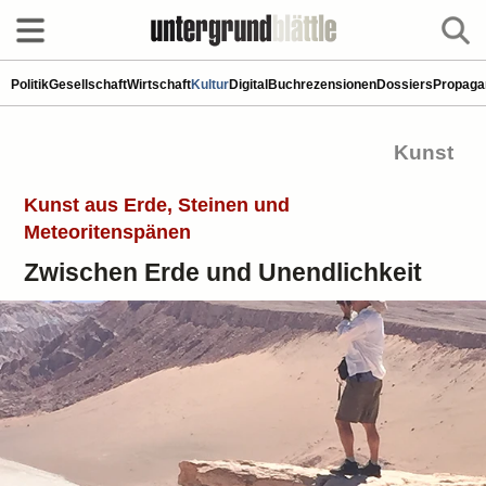
Politik
Gesellschaft
Wirtschaft
Kultur
Digital
Buchrezensionen
Dossiers
Propaga
Kunst
Kunst aus Erde, Steinen und
Meteoritenspänen
Zwischen Erde und Unendlichkeit