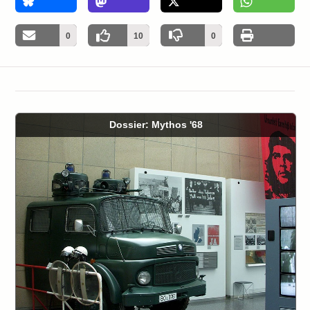
5
0
10
0
Dossier: Mythos '68