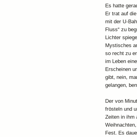
Es hatte gera
Er trat auf di
mit der U-Bah
Fluss“ zu beg
Lichter spieg
Mystisches an
so recht zu er
im Leben ein
Erscheinen un
gibt, nein, ma
gelangen, benö
Der von Minut
frösteln und 
Zeiten in ihm
Weihnachten, 
Fest. Es daue