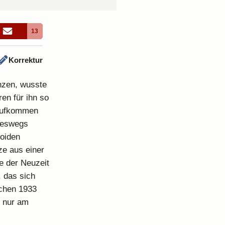
13
Korrektur
enzen, wusste
en für ihn so
 aufkommen
ineswegs
toiden
ze aus einer
e der Neuzeit
 das sich
schen 1933
e nur am