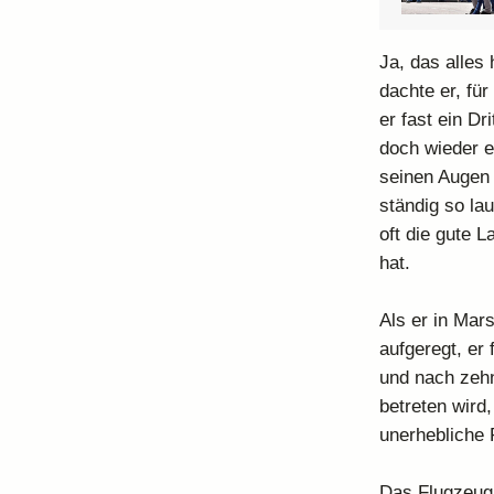
Ja, das alles
dachte er, für
er fast ein D
doch wieder ei
seinen Augen 
ständig so la
oft die gute 
hat.
Als er in Mar
aufgeregt, er
und nach zehn
betreten wird,
unerhebliche R
Das Flugzeug 