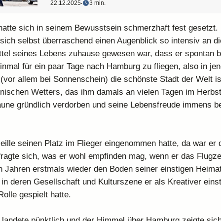
22.12.2025
‧
3 min.
 hatte sich in seinem Bewusstsein schmerzhaft fest gesetzt.
 sich selbst überraschend einen Augenblick so intensiv an die
rittel seines Lebens zuhause gewesen war, dass er spontan 
nmal für ein paar Tage nach Hamburg zu fliegen, also in jene
(vor allem bei Sonnenschein) die schönste Stadt der Welt ist
unischen Wetters, das ihm damals an vielen Tagen im Herbs
Laune gründlich verdorben und seine Lebensfreude immens be
seille seinen Platz im Flieger eingenommen hatte, da war er
 fragte sich, was er wohl empfinden mag, wenn er das Flugze
 Jahren erstmals wieder den Boden seiner einstigen Heimat
 in deren Gesellschaft und Kulturszene er als Kreativer einst
olle gespielt hatte.
landete pünktlich und der Himmel über Hamburg zeigte sich