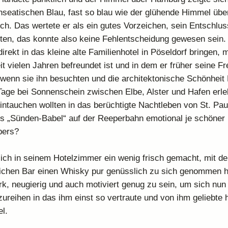
seatischen Blau, fast so blau wie der glühende Himmel übe
ich. Das wertete er als ein gutes Vorzeichen, sein Entschlus
ten, das konnte also keine Fehlentscheidung gewesen sein. 
irekt in das kleine alte Familienhotel in Pöseldorf bringen, 
it vielen Jahren befreundet ist und in dem er früher seine F
 wenn sie ihn besuchten und die architektonische Schönhei
Tage bei Sonnenschein zwischen Elbe, Alster und Hafen erl
intauchen wollten in das berüchtigte Nachtleben von St. Paul
s „Sünden-Babel“ auf der Reeperbahn emotional je schöner
bers?
ch in seinem Hotelzimmer ein wenig frisch gemacht, mit d
ichen Bar einen Whisky pur genüsslich zu sich genommen h
ark, neugierig und auch motiviert genug zu sein, um sich nun
zureihen in das ihm einst so vertraute und von ihm geliebte
l.