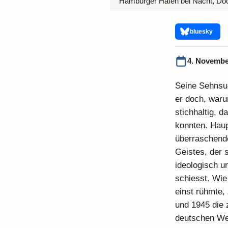
Hamburger Hafen bei Nacht, Do
bluesky
4. Novembe
Seine Sehnsuc
er doch, waru
stichhaltig, 
konnten. Haup
überraschende
Geistes, der s
ideologisch u
schiesst. Wie
einst rühmte,
und 1945 die 
deutschen We