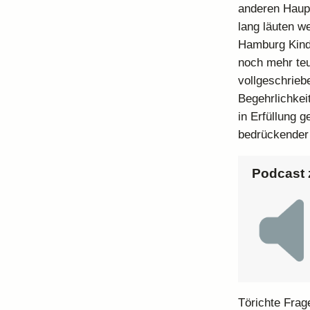
anderen Haup
lang läuten w
Hamburg Kind
noch mehr teu
vollgeschrieb
Begehrlichkei
in Erfüllung g
bedrückender
Podcast 
Törichte Frag