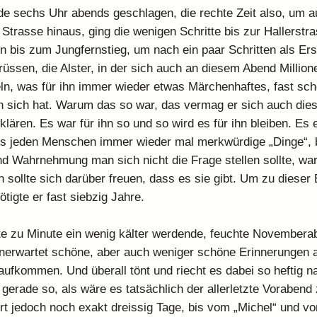
de sechs Uhr abends geschlagen, die rechte Zeit also, um 
e Strasse hinaus, ging die wenigen Schritte bis zur Hallerstr
n bis zum Jungfernstieg, um nach ein paar Schritten als Ers
rüssen, die Alster, in der sich auch an diesem Abend Millio
eln, was für ihn immer wieder etwas Märchenhaftes, fast sc
 sich hat. Warum das so war, das vermag er sich auch dies
klären. Es war für ihn so und so wird es für ihn bleiben. Es 
es jeden Menschen immer wieder mal merkwürdige „Dinge“, 
d Wahrnehmung man sich nicht die Frage stellen sollte, wa
n sollte sich darüber freuen, dass es sie gibt. Um zu dieser 
tigte er fast siebzig Jahre.
e zu Minute ein wenig kälter werdende, feuchte Novemberab
unerwartet schöne, aber auch weniger schöne Erinnerungen
 aufkommen. Und überall tönt und riecht es dabei so heftig n
gerade so, als wäre es tatsächlich der allerletzte Vorabend
rt jedoch noch exakt dreissig Tage, bis vom „Michel“ und vo