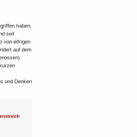
griffen haben,
d seit
o von eifrigen
indert auf dem
genossen)
 kurzen
les und Denken
enstreich