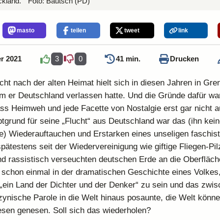
ckland.
Foto:
Bautsch
(PD)
masto
teilen
tweet
link
r 2021
3
0
41 min.
Drucken
ht nach der alten Heimat hielt sich in diesen Jahren in Gr
m er Deutschland verlassen hatte. Und die Gründe dafür war
dass Heimweh und jede Facette von Nostalgie erst gar nicht
tgrund für seine „Flucht“ aus Deutschland war das (ihn ke
) Wiederauftauchen und Erstarken eines unseligen faschis
pätestens seit der Wiedervereinigung wie giftige Fliegen-Pil
nd rassistisch verseuchten deutschen Erde an die Oberfläch
 schon einmal in der dramatischen Geschichte eines Volkes,
 „ein Land der Dichter und der Denker“ zu sein und das zwi
zynische Parole in die Welt hinaus posaunte, die Welt könn
sen genesen. Soll sich das wiederholen?