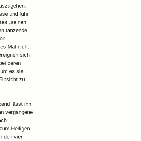
auszugehen.
asse und fuhr
tes „seinen
nen tanzende
hon
es Mal nicht
ereignen sich
bei deren
rum es sie
Einsicht zu
end lässt ihn
 an vergangene
ach
 zum Heiligen
n den vier