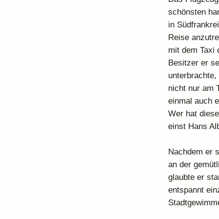
schönsten han
in Südfrankre
Reise anzutre
mit dem Taxi d
Besitzer er se
unterbrachte,
nicht nur am 
einmal auch e
Wer hat diese
einst Hans Al
Nachdem er si
an der gemütl
glaubte er st
entspannt ein
Stadtgewimme