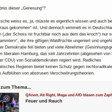
bnis dieser „Genesung“?
tsche weiss es, ja, müsste es eigentlich wissen und auch be
raus gekommen“ ist. Und dennoch wimmelt es in Deutschlan
n („der Schoss ist fruchtbar noch aus dem das kroch“) nur s
Sammlern“, die ihre giftigen Waldfrüchte ungeniert und ungeh
der Demokratie feil bieten und viele Abnehmer (Gesinnungs
im liberalen Hamburg, das seit Jahrzehnten (abgesehen von
er CDU) von Sozialdemokraten regiert wird. Redliches
tisches Regieren bietet keinen Schutz gegen rechtsradika
s Aufblühen von abstrusen Verschwörungstheorien.
zum Thema...
QAnon, Alt Right, Maga und AfD blasen zum Zapf
Feuer und Rauch