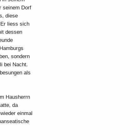
r seinem Dorf
s, diese
Er liess sich
mit dessen
reunde
t Hamburgs
eben, sondern
i bei Nacht.
 besungen als
em Hausherrn
atte, da
 wieder einmal
 hanseatische