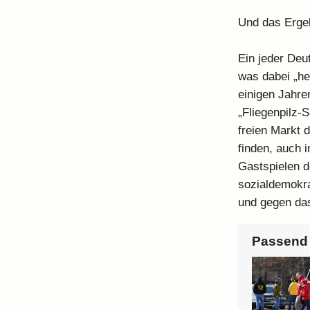
Und das Erge
Ein jeder Deu
was dabei „he
einigen Jahre
„Fliegenpilz-
freien Markt 
finden, auch 
Gastspielen d
sozialdemokra
und gegen da
Passend 