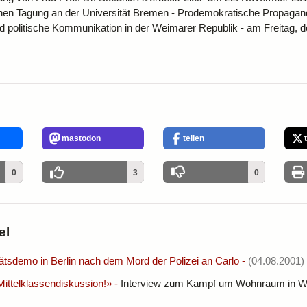
hen Tagung an der Universität Bremen - Prodemokratische Propagan
d politische Kommunikation in der Weimarer Republik - am Freitag, d
mastodon
teilen
0
3
0
el
ätsdemo in Berlin nach dem Mord der Polizei an Carlo
-
(04.08.2001)
Mittelklassendiskussion!»
-
Interview zum Kampf um Wohnraum in Wi