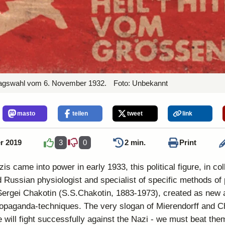
tagswahl vom 6. November 1932.
Foto:
Unbekannt
masto
teilen
tweet
link
r 2019
3
0
2 min.
Print
is came into power in early 1933, this political figure, in col
d Russian physiologist and specialist of specific methods of p
ergei Chakotin (S.S.Chakotin, 1883-1973), created as new 
opaganda-techniques. The very slogan of Mierendorff and C
will fight successfully against the Nazi - we must beat them