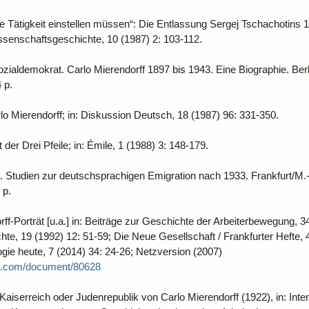
e Tätigkeit einstellen müssen“: Die Entlassung Sergej Tschachotins 1
ssenschaftsgeschichte, 10 (1987) 2: 103-112.
Sozialdemokrat. Carlo Mierendorff 1897 bis 1943. Eine Biographie. Be
 p.
lo Mierendorff; in: Diskussion Deutsch, 18 (1987) 96: 331-350.
der Drei Pfeile; in: Émile, 1 (1988) 3: 148-179.
. Studien zur deutschsprachigen Emigration nach 1933. Frankfurt/M.
 p.
ff-Porträt [u.a.] in: Beiträge zur Geschichte der Arbeiterbewegung, 34
hte, 19 (1992) 12: 51-59; Die Neue Gesellschaft / Frankfurter Hefte, 
ogie heute, 7 (2014) 34: 24-26; Netzversion (2007)
in.com/document/80628
Kaiserreich oder Judenrepublik von Carlo Mierendorff (1922), in: Inter