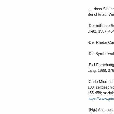
-„…dass Sie Ihr
Berichte zur Wi
-Der militante 
Dietz, 1987, 464
-Der Rhetor Car
-Die Symbolwelt 
-Exil-Forschung
Lang, 1988, 376
-Carlo-Mierendor
100; zeitgeschic
455-459; soziol
https://www.gr
-(Hg.) Arisches 