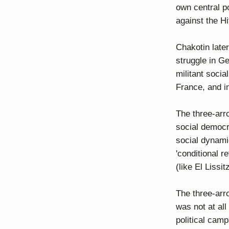
own central pol
against the H
Chakotin later
struggle in G
militant socia
France, and i
The three-arr
social democr
social dynamic
'conditional r
(like El Liss
The three-arr
was not at al
political camp