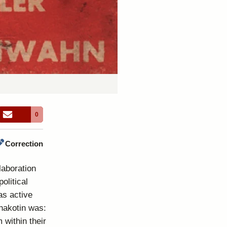
0
Correction
laboration
olitical
as active
hakotin was:
 within their