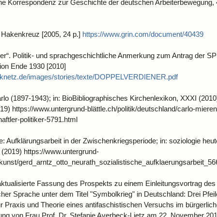
he Korrespondenz zur Geschichte der deutschen Arbeiterbewegung, 4
n Hakenkreuz [2005, 24 p.]
https://www.grin.com/document/40439
er“. Politik‐ und sprachgeschichtliche Anmerkung zum Antrag der S
ion Ende 1930 [2010]
itiknetz.de/images/stories/texte/DOPPELVERDIENER.pdf
arlo (1897-1943); in: BioBibliographisches Kirchenlexikon, XXXI (2010
019)
https://www.untergrund-blättle.ch/politik/deutschland/carlo-mierend
ftler-politiker-5791.html
e: Aufklärungsarbeit in der Zwischenkriegsperiode; in: soziologie heut
n (2019)
https://www.untergrund-
ur/kunst/gerd_arntz_otto_neurath_sozialistische_aufklaerungsarbeit_56
aktualisierte Fassung des Prospekts zu einem Einleitungsvortrag des 
her Sprache unter dem Titel "Symbolkrieg" in Deutschland: Drei Pfei
 Praxis und Theorie eines antifaschistischen Versuchs im bürgerlic
ung von Frau Prof. Dr. Stefanie Averbeck-Lietz am 22. November 201