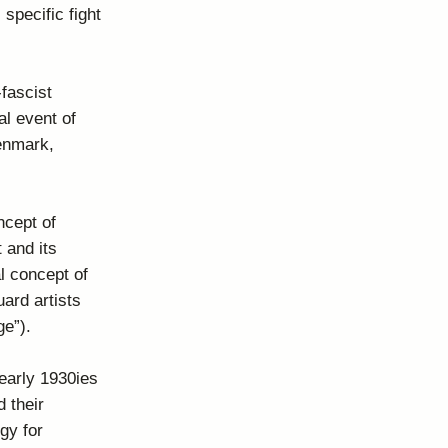
 specific fight
-fascist
al event of
Denmark,
ncept of
 and its
l concept of
uard artists
ge”).
early 1930ies
 their
gy for