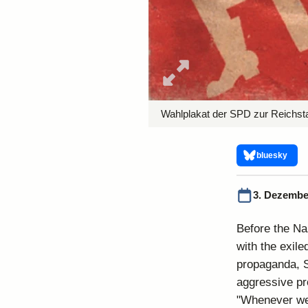
Wahlplakat der SPD zur Reichs
bluesky
3. Dezembe
Before the Naz
with the exile
propaganda, S
aggressive pr
"Whenever we 