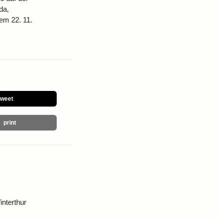
da,
em 22. 11.
tweet
print
nterthur