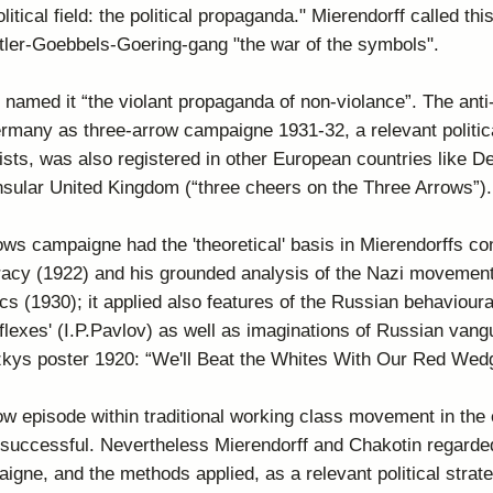
itical field: the political propaganda." Mierendorff called this
itler-Goebbels-Goering-gang "the war of the symbols".
 named it “the violant propaganda of non-violance”. The anti
ermany as three-arrow campaigne 1931-32, a relevant politic
lists, was also registered in other European countries like 
nsular United Kingdom (“three cheers on the Three Arrows”).
ows campaigne had the 'theoretical' basis in Mierendorffs co
acy (1922) and his grounded analysis of the Nazi movement
s (1930); it applied also features of the Russian behavioura
eflexes' (I.P.Pavlov) as well as imaginations of Russian vang
itzkys poster 1920: “We'll Beat the Whites With Our Red Wed
ow episode within traditional working class movement in the 
l successful. Nevertheless Mierendorff and Chakotin regarded
aigne, and the methods applied, as a relevant political strate