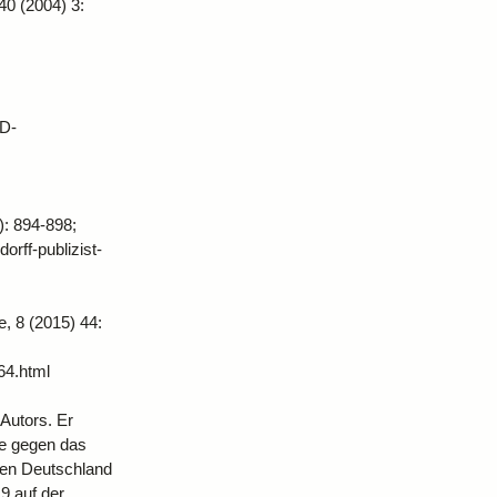
0 (2004) 3:
PD‐
): 894-898;
orff-publizist-
e, 8 (2015) 44:
64.html
Autors. Er
le gegen das
hen Deutschland
9 auf der