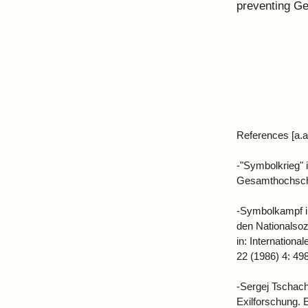
preventing Ge
References [a.a.
-"Symbolkrieg" 
Gesamthochschu
-Symbolkampf in
den Nationalso
in: Internation
22 (1986) 4: 49
-Sergej Tschach
Exilforschung. E