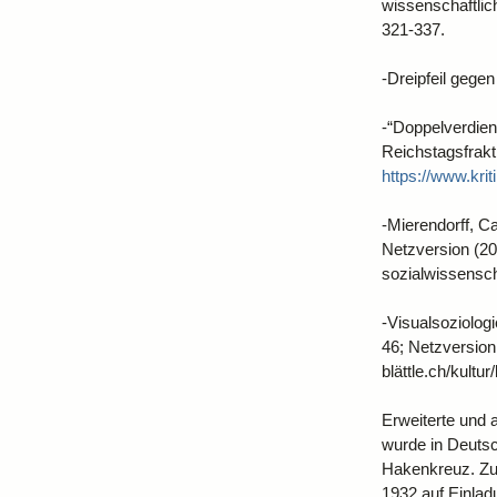
wissenschaftlic
321-337.
-Dreipfeil gege
-“Doppelverdien
Reichstagsfrakt
https://www.kr
-Mierendorff, C
Netzversion (2
sozialwissenscha
-Visualsoziologi
46; Netzversio
blättle.ch/kult
Erweiterte und 
wurde in Deutsc
Hakenkreuz. Zur
1932 auf Einlad