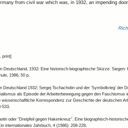
rmany from civil war which was, in 1932, an impending do
Rich
 print]
in Deutschland, 1932: Eine historisch-biographische Skizze. Siegen: U
le, 1986, 50 p.
 Deutschland 1932: Sergej Tschachotin und der 'Symbolkrieg' der Dr
zialismus als Episode der Arbeiterbewegung gegen den Faschismus i
ale wissenschaftliche Korrespondenz zur Geschichte der deutschen A
8-533.
otin oder "Dreipfeil gegen Hakenkreuz". Eine biographisch-historische
in internationales Jahrbuch, 4 (1986): 208-228.