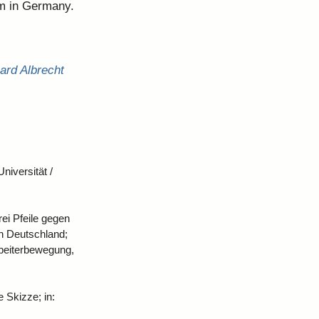
om in Germany.
ard Albrecht
niversität /
ei Pfeile gegen
n Deutschland;
rbeiterbewegung,
 Skizze; in: