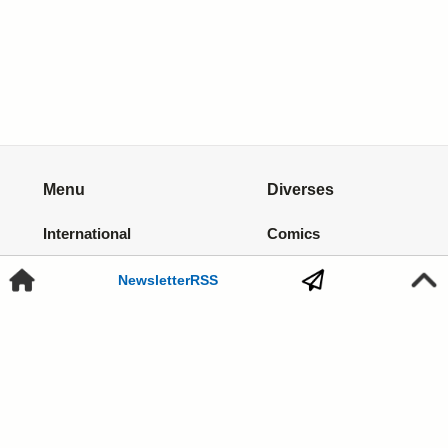
Menu
Diverses
International
Comics
Dossiers
Sound
Newsletter
RSS
Archiv
Games
Video
Links