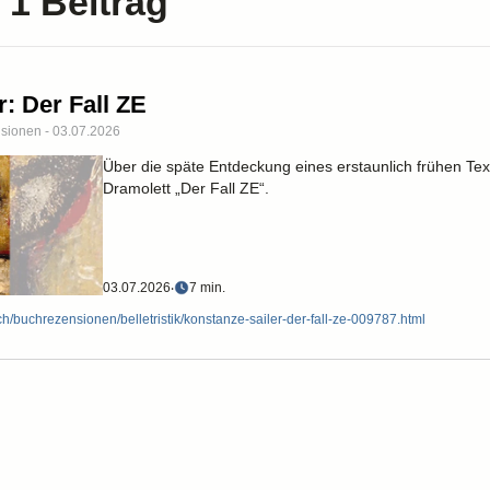
 1 Beitrag
: Der Fall ZE
nsionen - 03.07.2026
Über die späte Entdeckung eines erstaunlich frühen Tex
Dramolett „Der Fall ZE“.
03.07.2026
‧
7 min.
ch/buchrezensionen/belletristik/konstanze-sailer-der-fall-ze-009787.html