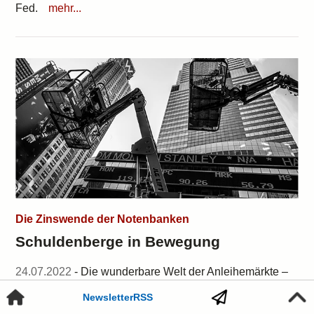
Fed.
mehr...
Die Zinswende der Notenbanken
Schuldenberge in Bewegung
24.07.2022
- Die wunderbare Welt der Anleihemärkte –
derzeit weitaus spannender, als es vielen
Newsletter
RSS
Funktionsträgern in Staat und Finanzwirtschaft lieb sein