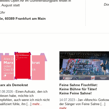
liebtes Open Air im Günthersburgpark findet in
Don
 August statt
 Uhr
e, 60389 Frankfurt am Main
arx als Demokrat
Feine Sahne Fischfilet:
Keine Bühne für Täter!
2.08.2026
- Einen Aufsatz, den ich
Keine Feine Sahne!
elesen habe, möchte ich
mpfehlen, auch wenn ich mich nicht
14.07.2023
- Jan «Monchi» Gorkow
alifiziert fühle, ihn [...]
mehr...
der Sänger von Feine Sahne [...]
mehr...