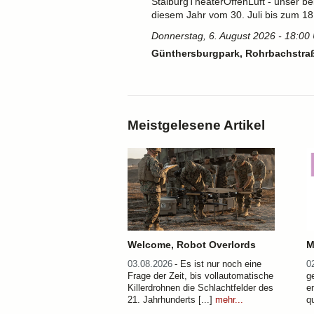
StalburgTheaterOffenLuft - unser be
diesem Jahr vom 30. Juli bis zum 18.
Donnerstag, 6. August 2026 - 18:00
Günthersburgpark, Rohrbachstraß
Meistgelesene Artikel
Welcome, Robot Overlords
M
03.08.2026
- Es ist nur noch eine
0
Frage der Zeit, bis vollautomatische
g
Killerdrohnen die Schlachtfelder des
e
21. Jahrhunderts [...]
mehr...
qu