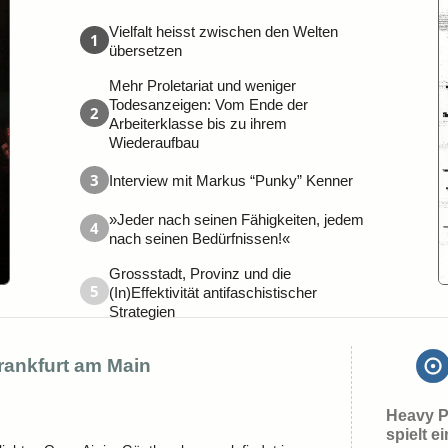
Vielfalt heisst zwischen den Welten
1
übersetzen
Mehr Proletariat und weniger
Todesanzeigen: Vom Ende der
2
Arbeiterklasse bis zu ihrem
Wiederaufbau
3
Interview mit Markus “Punky” Kenner
»Jeder nach seinen Fähigkeiten, jedem
4
nach seinen Bedürfnissen!«
Grossstadt, Provinz und die
5
(In)Effektivität antifaschistischer
Strategien
Frankfurt am Main
Heavy P
spielt e