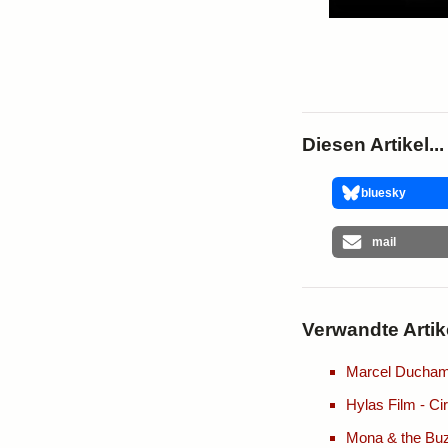
Diesen Artikel...
bluesky
mail
Verwandte Artik
Marcel Duchamp 
Hylas Film - Ci
Mona & the Bu