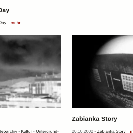
 Day
 Day
mehr...
Zabianka Story
deoarchiv - Kultur - Untergrund-
20.10.2002
- Zabianka Story
m