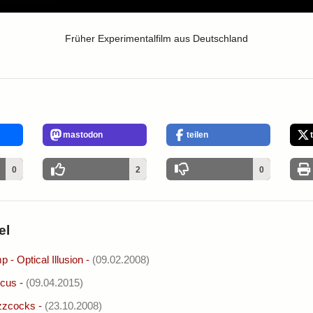
Früher Experimentalfilm aus Deutschland
mastodon
teilen
0
2
0
el
- Optical Illusion
-
(09.02.2008)
rcus
-
(09.04.2015)
zzcocks
-
(23.10.2008)