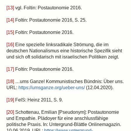
[13]
vgl. Foltin: Postautonomie 2016.
[14]
Foltin: Postautonomie 2016, S. 25.
[15]
Foltin: Postautonomie 2016.
[16]
Eine spezielle linksradikale Strömung, die im
deutschen Nationalismus eine historische Spezifik sieht
und sich oft solidarisch mit israelischen Politiken zeigt.
[17]
Foltin: Postautonomie 2016.
[18]
…ums Ganze! Kommunistisches Bündnis: Über uns.
URL:
https://umsganze.org/ueber-uns/
(12.04.2020).
[19]
FelS: Heinz 2011, S. 9.
[20]
Schottenau, Emilian [Pseudonym]: Postautonomie
und Empathie. Plädoyer für eine anschlussfähige
politische Praxis. In: Untergrund-Blättle Onlinemagazin.
10.06.2019, URL:
https://www.untergrund-