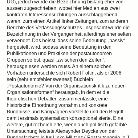
UG), jedoch wurde die Bezeichnung bislang eher von
aussen zugeschrieben, wobei hier Medien aus zwei
konträren Interessensrichtungen ausschlaggebend
waren: zum einen Artikel linker Zeitungen, zum anderen
Berichte des Verfassungsschutzes. Insgesamt wurde die
Bezeichnung in der Vergangenheit allerdings eher selten
verwendet. Das heisst, dass seine Bedeutung „passiv“
hergestellt wird, sodass seine Bedeutung in den
Publikationen und Praktiken der postautonomen
Gruppen selbst, quasi „zwischen den Zeilen“,
herausgelesen werden muss. An einem solchen
Vorhaben untersuchte sich Robert Foltin, als er 2006
sein (sehr empfehlenswertes!) Büchlein
„Postautonomie? Von der Organisationskritik zu neuen
Organisationsformen“ herausgab, in dem er die
theoretischen Debatten zusammenfasste, eine
historische Einordnung vornahm und konkrete
Bündnisse und Kampagnen vorstellte und den Begriff
damit erstmals systematisch konzeptionalisierte. Eine
weitere, gut recherchierte, wenn auch politisch gefärbte
Untersuchung leistete Alexaynder Deycke von der
Bundesfachstelle für Linke Militanz („Postautonomie. o.J.