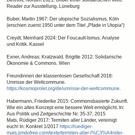
Reader zur Ausstellung. Lüneburg
Buber, Martin 1967: Der utopische Sozialismus. Köln
(erschien zuerst 1950 unter dem Titel „Pfade in Utopia“)
Creydt, Meinhard 2024: Der Foucault-Ismus. Analyse
und Kritik. Kassel
Exner, Andreas; Kratzwald, Brigitte 2012: Solidarische
Ökonomie & Commons. Wien
Freundinnen der klassenlosen Gesellschaft 2018:
Umrisse der Weltcommune.
https://kosmoprolet.org/de/umrisse-der-weltcommune
.
Habermann, Friederike 2015: Commonsbasierte Zukunft.
Wie ein altes Konzept eine bessere Welt ermöglicht. In:
Aus Politik und Zeitgeschichte Nr. 35-37, 2015
Mats, Rüdiger 2017: Termiten aller Länder, vereinigt
euch! In: Konkret 1/2017
https://ruediger-
mats.jimdofree.com/texte/termiten-aller-l%C3%A4nder-