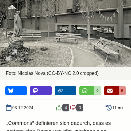
Foto:
Nicolas Nova
(CC-BY-NC 2.0 cropped)
0
0
03.12.2024
4
0
11 min.
„Commons“ definieren sich dadurch, dass es