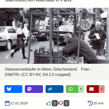
Strassenverkäufer in Athen, Griechenland.
Foto:
-
DiMiTRi-
(CC BY-NC-SA 2.0 cropped)
0
1
21.01.2016
0
0
15 min.