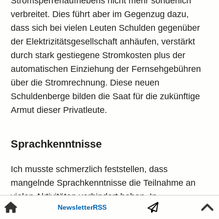
Stromsperrenaufhebens nicht mehr sonderlich
verbreitet. Dies führt aber im Gegenzug dazu,
dass sich bei vielen Leuten Schulden gegenüber
der Elektrizitätsgesellschaft anhäufen, verstärkt
durch stark gestiegene Stromkosten plus der
automatischen Einziehung der Fernsehgebühren
über die Stromrechnung. Diese neuen
Schuldenberge bilden die Saat für die zukünftige
Armut dieser Privatleute.
Sprachkenntnisse
Ich musste schmerzlich feststellen, dass
mangelnde Sprachkenntnisse die Teilnahme an
vielen Aktivitäten verhindert haben. In
Newsletter
RSS
Touristenhochburgen kommt man als Tourist meist