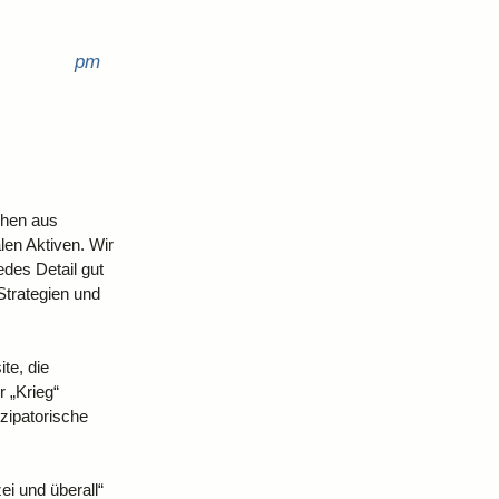
pm
chen aus
len Aktiven. Wir
edes Detail gut
Strategien und
te, die
 „Krieg“
zipatorische
i und überall“