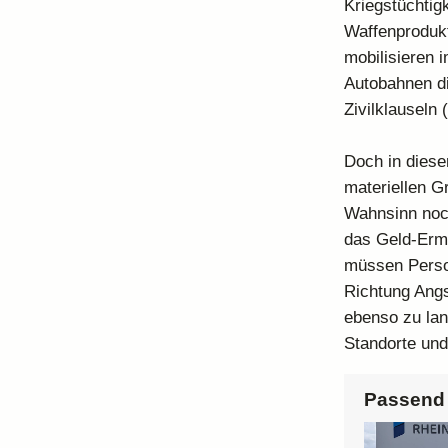
Kriegstüchtig
Waffenprodukt
mobilisieren 
Autobahnen di
Zivilklauseln
Doch in diese
materiellen G
Wahnsinn noch
das Geld-Ermä
müssen Perso
Richtung Angs
ebenso zu lan
Standorte und
Passend 