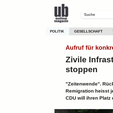
POLITIK
GESELLSCHAFT
Aufruf für konk
Zivile Infras
stoppen
"Zeitenwende". Rückw
Remigration heisst 
CDU will ihren Plat