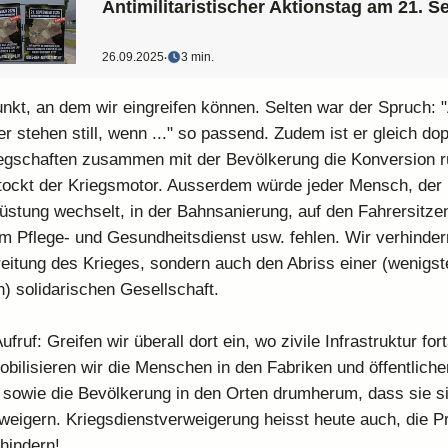
Antimilitaristischer Aktionstag am 21. 
26.09.2025
‧
3 min.
unkt, an dem wir eingreifen können. Selten war der Spruch: "
 stehen still, wenn ..." so passend. Zudem ist er gleich dop
egschaften zusammen mit der Bevölkerung die Konversion 
tockt der Kriegsmotor. Ausserdem würde jeder Mensch, der 
üstung wechselt, in der Bahnsanierung, auf den Fahrersitz
m Pflege- und Gesundheitsdienst usw. fehlen. Wir verhindern
reitung des Krieges, sondern auch den Abriss einer (wenigs
) solidarischen Gesellschaft.
fruf: Greifen wir überall dort ein, wo zivile Infrastruktur fo
Mobilisieren wir die Menschen in den Fabriken und öffentliche
 sowie die Bevölkerung in den Orten drumherum, dass sie 
eigern. Kriegsdienstverweigerung heisst heute auch, die P
hindern!