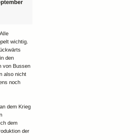
September
Alle
pelt wichtig.
rückwärts
in den
en von Bussen
 also nicht
tens noch
rtan dem Krieg
n
sich dem
roduktion der