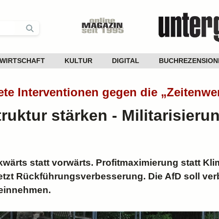
WIRTSCHAFT
KULTUR
DIGITAL
BUCHREZENSION
rete Interventionen gegen die „Zeitenw
truktur stärken - Militarisieru
ärts statt vorwärts. Profitmaximierung statt Kl
jetzt Rückführungsverbesserung. Die AfD soll ver
z einnehmen.