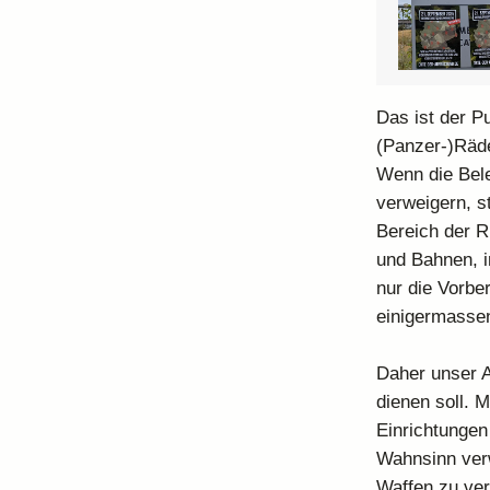
Das ist der P
(Panzer-)Räder
Wenn die Bel
verweigern, s
Bereich der R
und Bahnen, i
nur die Vorbe
einigermassen
Daher unser Au
dienen soll. 
Einrichtungen
Wahnsinn verw
Waffen zu ver