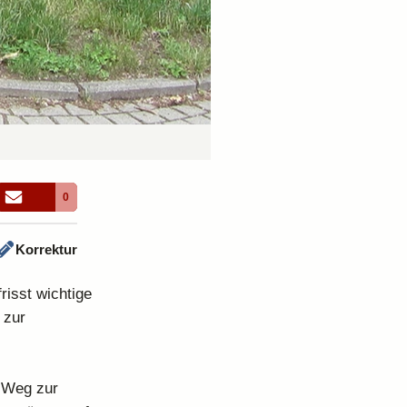
0
Korrektur
frisst wichtige
 zur
m Weg zur