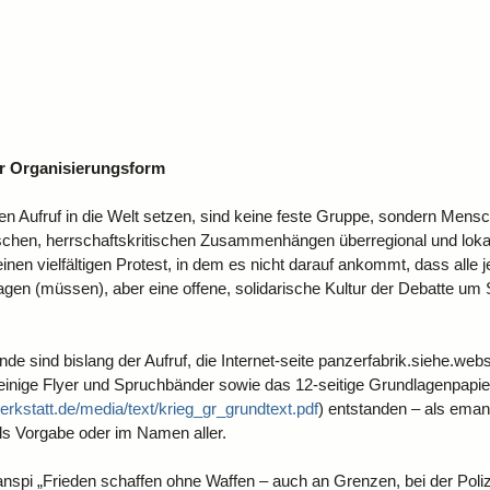
 Organisierungsform
esen Aufruf in die Welt setzen, sind keine feste Gruppe, sondern Mens
tischen, herrschaftskritischen Zusammenhängen überregional und loka
en vielfältigen Protest, in dem es nicht darauf ankommt, dass alle j
ragen (müssen), aber eine offene, solidarische Kultur der Debatte um 
e sind bislang der Aufruf, die Internet-seite panzerfabrik.siehe.websi
einige Flyer und Spruchbänder sowie das 12-seitige Grundlagenpapier
werkstatt.de/media/text/krieg_gr_grundtext.pdf
) entstanden – als eman
als Vorgabe oder im Namen aller.
nspi „Frieden schaffen ohne Waffen – auch an Grenzen, bei der Polize