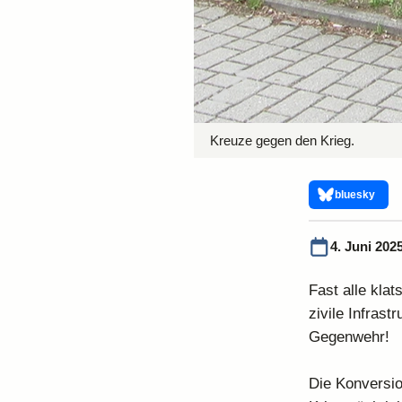
Kreuze gegen den Krieg.
bluesky
4. Juni 202
Fast alle klat
zivile Infrast
Gegenwehr!
Die Konversio