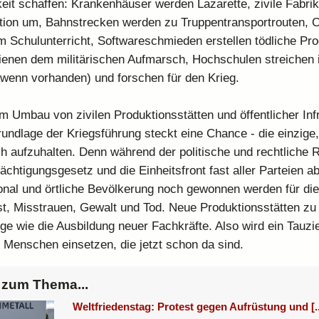
keit schaffen: Krankenhäuser werden Lazarette, zivile Fabrik
ion um, Bahnstrecken werden zu Truppentransportrouten, Of
im Schulunterricht, Softwareschmieden erstellen tödliche P
enen dem militärischen Aufmarsch, Hochschulen streichen 
 (wenn vorhanden) und forschen für den Krieg.
m Umbau von zivilen Produktionsstätten und öffentlicher Inf
rundlage der Kriegsführung steckt eine Chance - die einzige
 aufzuhalten. Denn während der politische und rechtliche
chtigungsgesetz und die Einheitsfront fast aller Parteien ab
nal und örtliche Bevölkerung noch gewonnen werden für di
t, Misstrauen, Gewalt und Tod. Neue Produktionsstätten zu
ge wie die Ausbildung neuer Fachkräfte. Also wird ein Tauz
 Menschen einsetzen, die jetzt schon da sind.
zum Thema...
Weltfriedenstag: Protest gegen Aufrüstung und [..