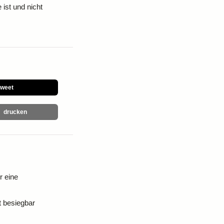
 ist und nicht
tweet
drucken
 eine
t besiegbar