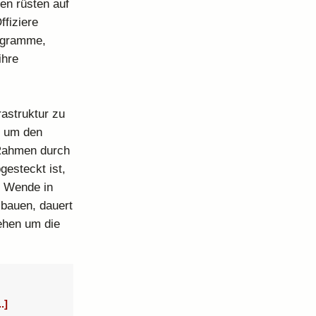
en rüsten auf
fiziere
rogramme,
ihre
rastruktur zu
, um den
 Rahmen durch
gesteckt ist,
e Wende in
 bauen, dauert
iehen um die
.]