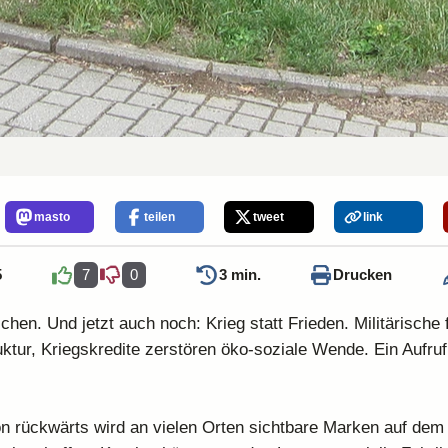
masto
teilen
tweet
link
5
7
0
3 min.
Drucken
schen. Und jetzt auch noch: Krieg statt Frieden. Militärische 
ruktur, Kriegskredite zerstören öko-soziale Wende. Ein Aufruf
n rückwärts wird an vielen Orten sichtbare Marken auf de