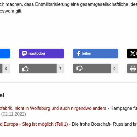
ich machen, dass Entmilitarisierung eine gesamtgesellschaftliche Idee
eswehr gilt.
mastodon
teilen
0
7
0
el
fabrik, nicht in Wolfsburg und auch nirgendwo anders
-
Kampagne für
(02.11.2022)
 Europa - Sieg ist möglich (Teil 1)
-
Die frohe Botschaft- Russland is