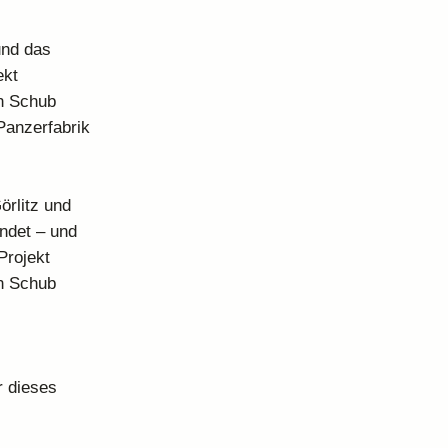
und das
ekt
en Schub
Panzerfabrik
örlitz und
indet – und
Projekt
en Schub
r dieses