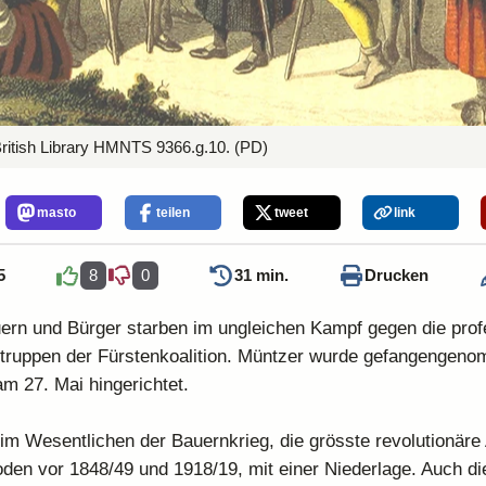
ritish Library HMNTS 9366.g.10.
(PD)
masto
teilen
tweet
link
5
8
0
31 min.
Drucken
rn und Bürger starben im ungleichen Kampf gegen die prof
truppen der Fürstenkoalition. Müntzer wurde gefangengen
am 27. Mai hingerichtet.
im Wesentlichen der Bauernkrieg, die grösste revolutionäre 
en vor 1848/49 und 1918/19, mit einer Niederlage. Auch die