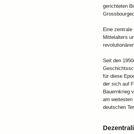
gerichteten B
Grossbourgeoi
Eine zentrale
Mittelalters u
revolutionär
Seit den 1950e
Geschichtssc
für diese Epo
der sich auf F
Bauernkrieg vo
am weitesten 
deutschen Ter
Dezentrali