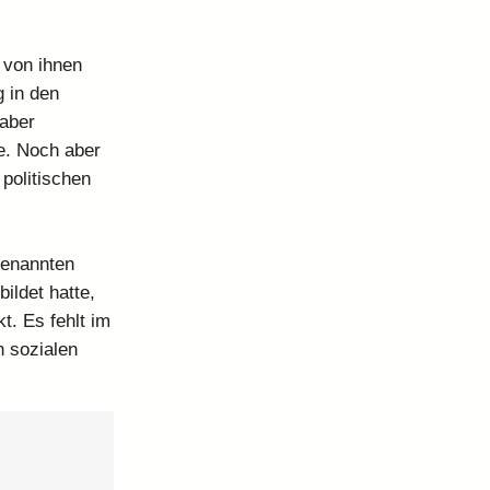
 von ihnen
 in den
 aber
se. Noch aber
politischen
genannten
ildet hatte,
. Es fehlt im
n sozialen