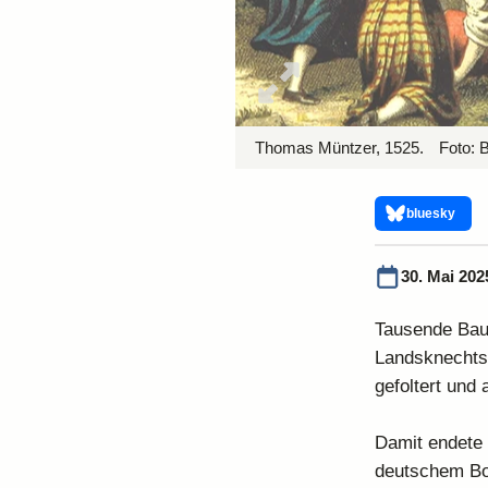
Thomas Müntzer, 1525.
Foto:
B
bluesky
30. Mai 202
Tausende Baue
Landsknechts
gefoltert und 
Damit endete 
deutschem Bod