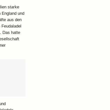
lien starke
n England und
äfte aus den
n Feudaladel
. Das hatte
sellschaft
ner
und