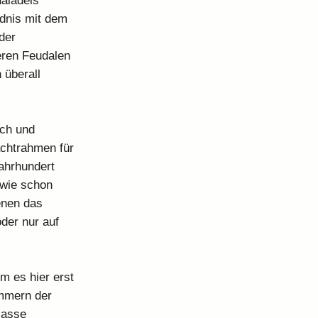
aladels
dnis mit dem
der
eren Feudalen
 überall
ich und
achtrahmen für
Jahrhundert
 wie schon
enen das
der nur auf
m es hier erst
ümmern der
lasse