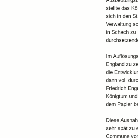
Ausbeutungsbe
stellte das K
sich in den S
Verwaltung so
in Schach zu 
durchsetzend
Im Auflösungs
England zu ze
die Entwicklu
dann voll dur
Friedrich Eng
Königtum und 
dem Papier be
Diese Ausnahm
sehr spät zu 
Commune von P