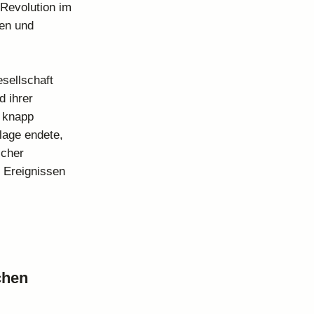
 Revolution im
en und
esellschaft
d ihrer
l knapp
rlage endete,
icher
n Ereignissen
chen