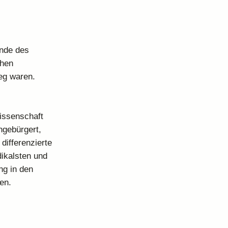
Ende des
chen
eg waren.
wissenschaft
ngebürgert,
differenzierte
dikalsten und
ng in den
en.