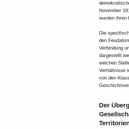
demokratische
November 191
wurden ihren 
Die spezifisc
den Feudalism
Verbindung un
dargestellt w
welchen Stell
Verhältnisse 
von den Klass
Geschichtswis
Der Überg
Gesellsch
Territorie