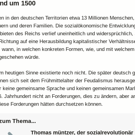
and um 1500
n in den deutschen Territorien etwa 13 Millionen Menschen,
rn und deren Familien. Die sozialökonomische Entwicklung
ieten des Reichs verlief uneinheitlich und widersprüchlich,
Richtung auf eine Herausbildung kapitalistischer Verhältnis
r, wann, in welchen konkreten Formen, wie, und mit welchem 
geschehen würde.
m heutigen Sinne existierte noch nicht. Die später deutsch 
enen sich seit dem Frühmittelalter der Feudalismus herausgeb
er keine gemeinsame Sprache und keinen gemeinsamen Markt
16. Jahrhundert nicht an Forderungen, dies zu ändern, aber a
diese Forderungen hätten durchsetzen können.
zum Thema...
Thomas müntzer, der sozialrevolutionär