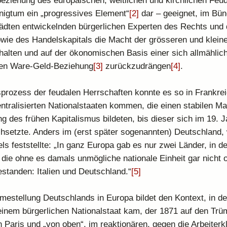
ziehung des europäischen, weltlichen und kirchlichen Feud
önigtum ein „progressives Element“
[2]
dar – geeignet, im Bün
tädten entwickelnden bürgerlichen Experten des Rechts und 
wie des Handelskapitals die Macht der grösseren und klein
halten und auf der ökonomischen Basis einer sich allmählich
en Ware-Geld-Beziehung
[3]
zurückzudrängen
[4]
.
prozess der feudalen Herrschaften konnte es so in Frankre
ntralisierten Nationalstaaten kommen, die einen stabilen M
ng des frühen Kapitalismus bildeten, bis dieser sich im 19. 
chsetzte. Anders im (erst später sogenannten) Deutschland,
els feststellte: „In ganz Europa gab es nur zwei Länder, in d
die ohne es damals unmögliche nationale Einheit gar nicht o
standen: Italien und Deutschland.“
[5]
estellung Deutschlands in Europa bildet den Kontext, in de
einem bürgerlichen Nationalstaat kam, der 1871 auf den Tr
aris und „von oben“, im reaktionären, gegen die Arbeiterk