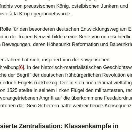
ündnis von preussischem König, ostelbischen Junkern und
sie à la Krupp gegründet wurde.
 Rolle für den besonderen deutschen Entwicklungsweg am 
nd in der frühen Neuzeit bildete eine Serie von unterschiedli
en Bewegungen, deren Höhepunkt Reformation und Bauernkri
r Jahren hat sich, inspiriert von der sowjetischen
hreibung
[6]
, in der historisch-materialistischen Geschichts
che der Begriff der deutschen frühbürgerlichen Revolution ei
riedrich Engels rückbezog. Der in sich noch einmal vielfältig 
n 1525 stellte in seinem linken Flügel den militantesten, ra
vorangetriebenen Angriff auf die überkommene Feudalordnu
ritorien dar. Sein Scheitern hatte weitreichende Konsequenz
sierte Zentralisation: Klassenkämpfe in