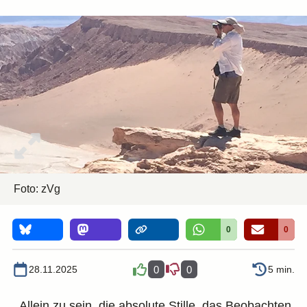
Foto: zVg
0
0
28.11.2025
0
0
5 min.
„Allein zu sein, die absolute Stille, das Beobachten