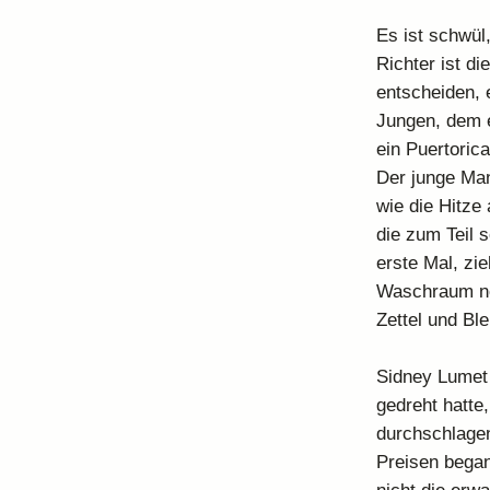
Es ist schwül
Richter ist d
entscheiden, 
Jungen, dem e
ein Puertoric
Der junge Man
wie die Hitze
die zum Teil 
erste Mal, zi
Waschraum neb
Zettel und Blei
Sidney Lumet 
gedreht hatte
durchschlagen
Preisen began