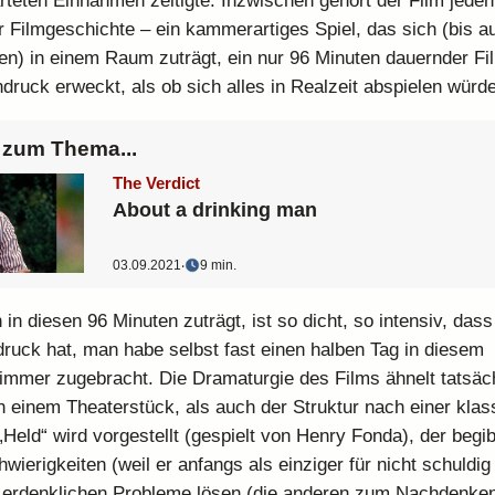
arteten Einnahmen zeitigte. Inzwischen gehört der Film jeden
r Filmgeschichte – ein kammerartiges Spiel, das sich (bis au
n) in einem Raum zuträgt, ein nur 96 Minuten dauernder Fi
druck erweckt, als ob sich alles in Realzeit abspielen würde
zum Thema...
The Verdict
About a drinking man
03.09.2021
‧
9 min.
 in diesen 96 Minuten zuträgt, ist so dicht, so intensiv, da
ruck hat, man habe selbst fast einen halben Tag in diesem
mer zugebracht. Die Dramaturgie des Films ähnelt tatsäc
 einem Theaterstück, als auch der Struktur nach einer klas
„Held“ wird vorgestellt (gespielt von Henry Fonda), der begib
wierigkeiten (weil er anfangs als einziger für nicht schuldig
 erdenklichen Probleme lösen (die anderen zum Nachdenken