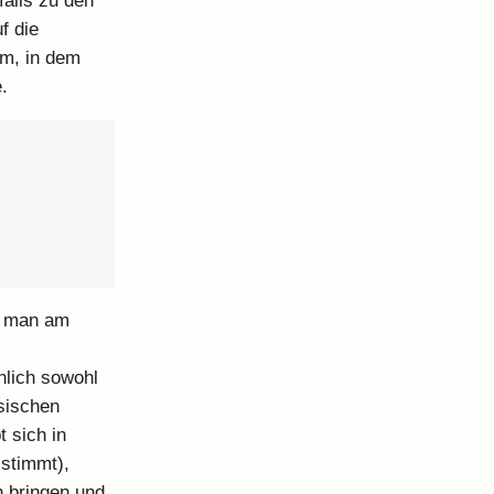
falls zu den
f die
lm, in dem
.
ss man am
hlich sowohl
sischen
t sich in
 stimmt),
 bringen und