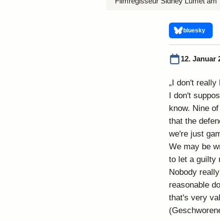
Filmregisseur Sidney Lumet am T
bluesky
12. Januar 
„I don't really
I don't suppos
know. Nine of
that the defen
we're just gam
We may be wr
to let a guilt
Nobody really
reasonable do
that's very va
(Geschworene