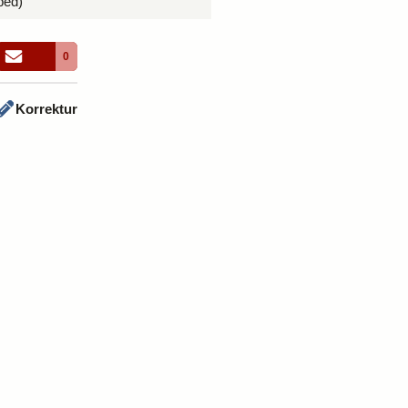
ped)
0
Korrektur