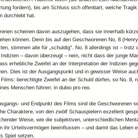
rtung fordern), bis am Schluss sich offenbart, welche Tragik
 durchlebt hat.
enen scheinen davon auszugehen, dass sie innerhalb kürze
ehen können. Denn bis auf den Geschworenen No. 8 (Henry
ten, stimmen alle für „schuldig“. No. 8 allerdings ist – trotz 
Indizien – davon überzeugt – nein, nicht dass der junge Ma
ass erhebliche Zweifel an der Interpretation der Indizien ge
en. Dies ist der Ausgangspunkt und in gewisser Weise auc
Films: berechtigte Zweifel an der Schuld dürfen, so No. 8, n
eines Menschen führen: in dubio pro reo.
usgangs- und Endpunkt des Films sind die Geschworenen se
che Charaktere, von den zwölf Schauspielern exzellent gespie
echender Weise, wie die subjektiven, unterschiedlichen Menta
ihr Urteilsvermögen beeinflussen – und damit das Leben e
 Spiel setzen.