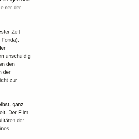
 einer der
ster Zeit
 Fonda),
der
nn unschuldig
gen den
h der
icht zur
lbst, ganz
lt. Der Film
litäten der
ines