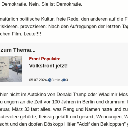
e Demokratie. Nein. Sie ist Demokratie.
natürlich politische Kultur, freie Rede, den anderen auf die F
iskieren, provozieren: Nach den Aufregungen der letzten Ta
schen Film. Leute!!!!
zum Thema...
Front Populaire
Volksfront jetzt!
05.07.2024
‧
3 min.
‧
3
hier nicht im Autokino von Donald Trump oder Wladimir Mos
zu ungern an die Zeit vor 100 Jahren in Berlin und drumrum:
ruar, März 33 fast alles, was Rang und Namen hatte und zu
autevolee gehörte, fleissig gekifft und gesext, Wohnungen, 
cht und den doofen Döskopp Hitler "Adolf den Bekloppten" 