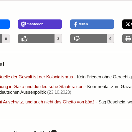
mastodon
teilen
0
3
0
el
Quelle der Gewalt ist der Kolonialismus
-
Kein Frieden ohne Gerechtig
bung in Gaza und die deutsche Staatsraison
-
Kommentar zum Gaza-K
deutschen Aussenpolitik
(23.10.2023)
ht Auschwitz, und auch nicht das Ghetto von Łódź
-
Sag Bescheid, we