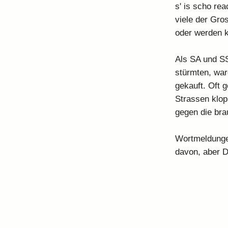
s' is scho re
viele der Gro
oder werden 
Als SA und SS
stürmten, war
gekauft. Oft g
Strassen klop
gegen die br
Wortmeldunge
davon, aber Da