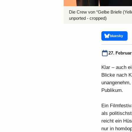
Die Crew von “Gelbe Briefe (Yell
unported - cropped)
bluesky
27. Februar
Klar – auch e
Blicke nach K
unangenehm, d
Publikum.
Ein Filmfestiv
als politischs
reicht ein Hü
nur in homöop