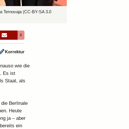
a Ternovaja
(CC-BY-SA 3.0
0
Korrektur
enauso wie die
 Es ist
s Staat, als
die Berlinale
chen. Heute
ng ja – aber
bereits ein