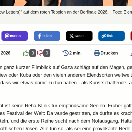
ow Letters)” auf dem roten Teppich an der Berlinale 2026.
Foto:
Elen
masto
teilen
tweet
link
 2026
3
0
2 min.
Drucken
in ganz kurzer Filmblick auf Gaza schlägt auf den Magen, g
iew oder Kuba oder den vielen anderen Elendsorten weltweit.
ass wir etwas damit zu tun haben - als Kunstschaffende, al
al ist keine Reha-Klinik für empfindsame Seelen. Früher galt 
tes Festival der Welt: Da wurde gestritten, da durfte es kra
steln, und die erste Reihe sucht nach dem Notausgang. Haltu
athischen Dosen. Alle tun so, als sei eine provokante Rede 