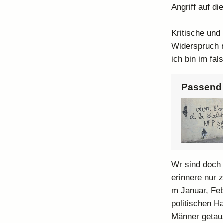
Angriff auf di
Kritische und 
Widerspruch r
ich bin im fal
Passend 
Wr sind doch 
erinnere nur 
m Januar, Feb
politischen H
Männer getaus