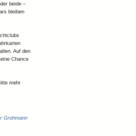
oder beide –
ars bleiben
achtclubs
ahrkarten
 allen. Auf den
keine Chance
itte mehr
er Grohmann