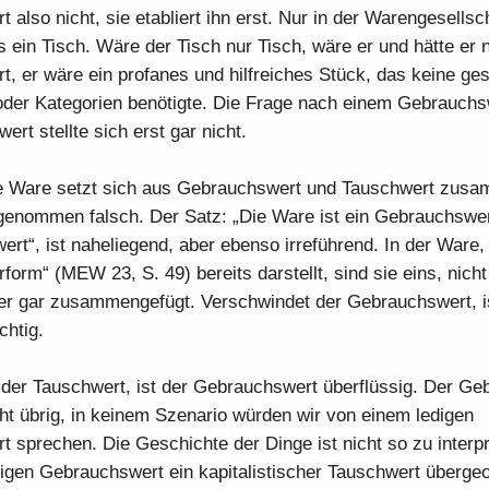
also nicht, sie etabliert ihn erst. Nur in der Warengesellscha
s ein Tisch. Wäre der Tisch nur Tisch, wäre er und hätte er 
, er wäre ein profanes und hilfreiches Stück, das keine ge
oder Kategorien benötigte. Die Frage nach einem Gebrauchs
rt stellte sich erst gar nicht.
e Ware setzt sich aus Gebrauchswert und Tauschwert zusam
genommen falsch. Der Satz: „Die Ware ist ein Gebrauchswer
ert“, ist naheliegend, aber ebenso irreführend. In der Ware,
form“ (MEW 23, S. 49) bereits darstellt, sind sie eins, nicht
der gar zusammengefügt. Verschwindet der Gebrauchswert, i
chtig.
der Tauschwert, ist der Gebrauchswert überflüssig. Der Ge
icht übrig, in keinem Szenario würden wir von einem ledigen
 sprechen. Die Geschichte der Dinge ist nicht so zu interpr
igen Gebrauchswert ein kapitalistischer Tauschwert überge