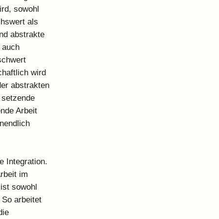
ird, sowohl
chswert als
nd abstrakte
s auch
uschwert
haftlich wird
der abstrakten
 setzende
ende Arbeit
nendlich
e Integration.
Arbeit im
ist sowohl
 So arbeitet
die