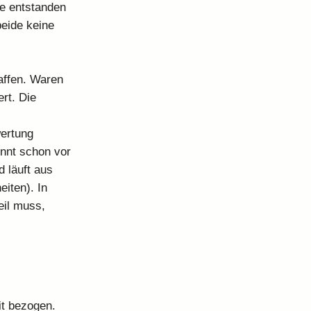
re entstanden
beide keine
affen. Waren
rt. Die
ertung
innt schon vor
 läuft aus
iten). In
eil muss,
it bezogen.