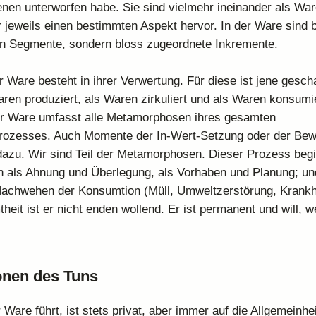
jenen unterworfen habe. Sie sind vielmehr ineinander als Wa
 jeweils einen bestimmten Aspekt hervor. In der Ware sind 
en Segmente, sondern bloss zugeordnete Inkremente.
 Ware besteht in ihrer Verwertung. Für diese ist jene gesch
ren produziert, als Waren zirkuliert und als Waren konsumie
er Ware umfasst alle Metamorphosen ihres gesamten
rozesses. Auch Momente der In-Wert-Setzung oder der Bew
dazu. Wir sind Teil der Metamorphosen. Dieser Prozess beg
n als Ahnung und Überlegung, als Vorhaben und Planung; und
Nachwehen der Konsumtion (Müll, Umweltzerstörung, Krankhe
eit ist er nicht enden wollend. Er ist permanent und will, w
onen des Tuns
r Ware führt, ist stets privat, aber immer auf die Allgemeinhe