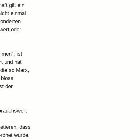
ft gilt ein
nicht einmal
sonderten
wert oder
men“, ist
t und hat
 die so Marx,
 bloss
st der
brauchswert
etieren, dass
ordnet wurde,