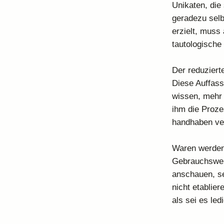
Unikaten, die
geradezu selb
erzielt, muss
tautologische
Der reduziert
Diese Auffass
wissen, mehr 
ihm die Proze
handhaben ver
Waren werden 
Gebrauchswert
anschauen, seh
nicht etablier
als sei es led