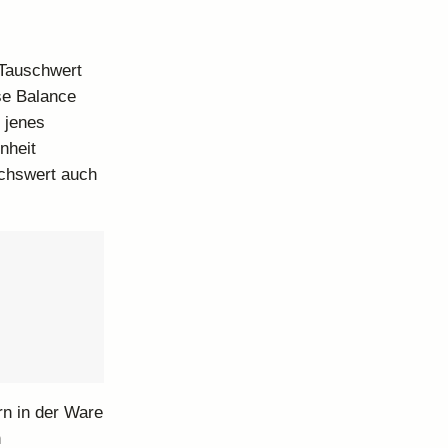
 Tauschwert
se Balance
 jenes
nheit
uchswert auch
rn in der Ware
n