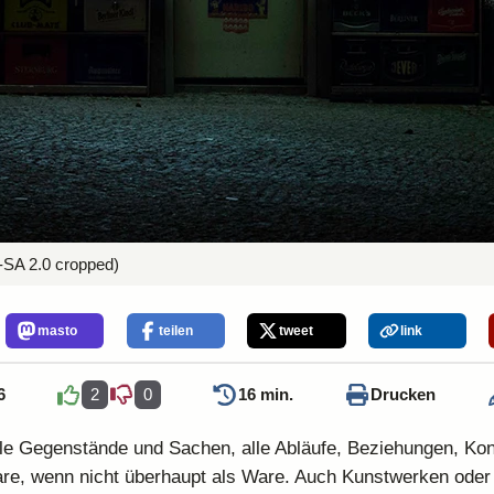
SA 2.0 cropped)
masto
teilen
tweet
link
6
2
0
16 min.
Drucken
le Gegenstände und Sachen, alle Abläufe, Beziehungen, Kon
re, wenn nicht überhaupt als Ware. Auch Kunstwerken oder