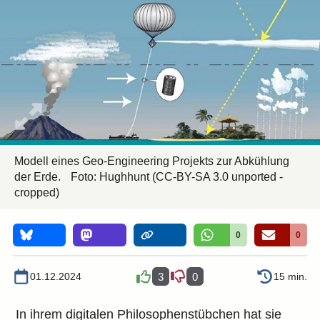
Modell eines Geo-Engineering Projekts zur Abkühlung
der Erde.
Foto:
Hughhunt
(CC-BY-SA 3.0 unported -
cropped)
0
0
01.12.2024
3
0
15 min.
In ihrem digitalen Philosophenstübchen hat sie