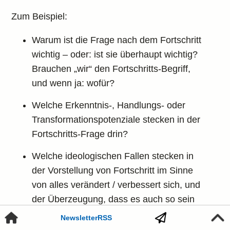
Zum Beispiel:
Warum ist die Frage nach dem Fortschritt
wichtig – oder: ist sie überhaupt wichtig?
Brauchen „wir“ den Fortschritts-Begriff,
und wenn ja: wofür?
Welche Erkenntnis-, Handlungs- oder
Transformationspotenziale stecken in der
Fortschritts-Frage drin?
Welche ideologischen Fallen stecken in
der Vorstellung von Fortschritt im Sinne
von alles verändert / verbessert sich, und
der Überzeugung, dass es auch so sein
muss? Neben patriarchal-konkurrentem
Newsletter
RSS
Schneller-Höher-Weiter steckt das zum