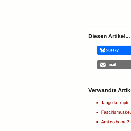
Diesen Artikel...
bluesky
mail
Verwandte Artik
Tango korrupti
Faschismuskeu
Ami go home?