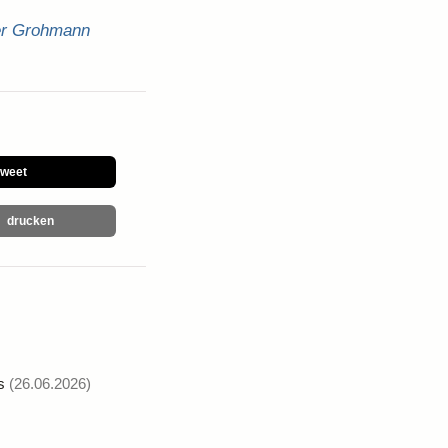
er Grohmann
tweet
drucken
s
(26.06.2026)