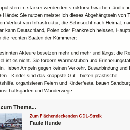
opulisten im stärker werdenden strukturschwachen ländlic
ie Hände: Sie nutzen meisterlich dieses Abgehängtsein von 
en Verlust von Infrastruktur, die Sehnsucht nach Heimat, nac
der kann Deutschland, Polen oder Frankreich heissen, Haup
n die rechten Saaten der Kümmerer:
gesinnten Akteure besetzen mehr und mehr und längst die R
iel ist es nicht. Sie fordern Wärmestuben und Erinnerungstaf
n, lieben Ampeln gegen keinen Verkehr, Busanbindung und 
ten - Kinder sind das knappste Gut - bieten praktische
shilfe, organisieren Feiern und Kinderfeste, bauen Sandbur
inschaftsgärten und Wanderwege.
zum Thema...
Zum Flächendeckenden GDL-Streik
Faule Hunde