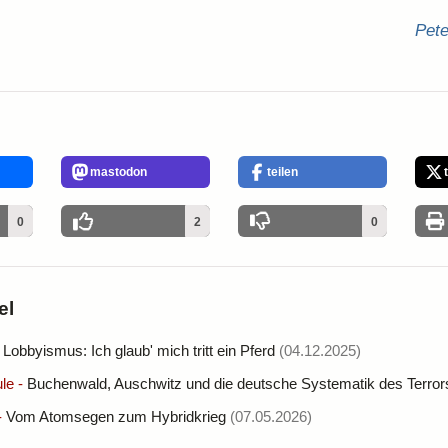
Pet
mastodon
teilen
0
2
0
el
-
Lobbyismus: Ich glaub' mich tritt ein Pferd
(04.12.2025)
le
-
Buchenwald, Auschwitz und die deutsche Systematik des Terror
-
Vom Atomsegen zum Hybridkrieg
(07.05.2026)