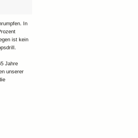
hrumpfen. In
Prozent
gen ist kein
sdrill.
65 Jahre
zen unserer
die