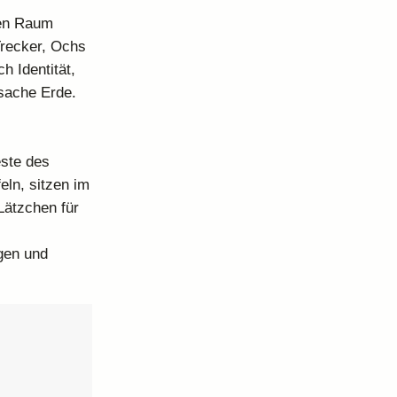
hen Raum
Trecker, Ochs
h Identität,
tsache Erde.
este des
eln, sitzen im
Lätzchen für
gen und