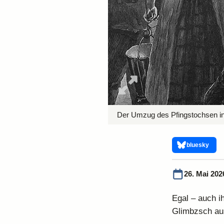
Der Umzug des Pfingstochsen i
bluesky
26. Mai 202
Egal – auch i
Glimbzsch aus