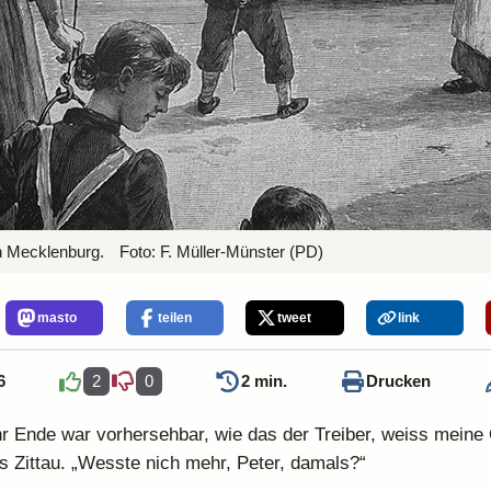
n Mecklenburg.
Foto:
F. Müller-Münster
(PD)
masto
teilen
tweet
link
6
2
0
2 min.
Drucken
hr Ende war vorhersehbar, wie das der Treiber, weiss meine
 Zittau. „Wesste nich mehr, Peter, damals?“