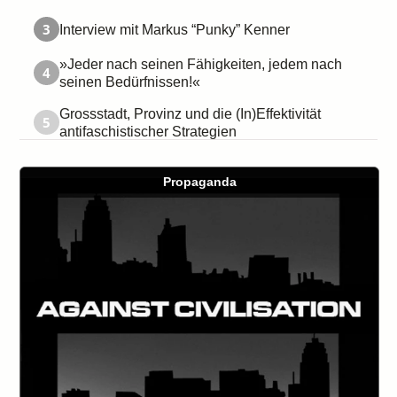
3
Interview mit Markus “Punky” Kenner
»Jeder nach seinen Fähigkeiten, jedem nach
4
seinen Bedürfnissen!«
Grossstadt, Provinz und die (In)Effektivität
5
antifaschistischer Strategien
Propaganda