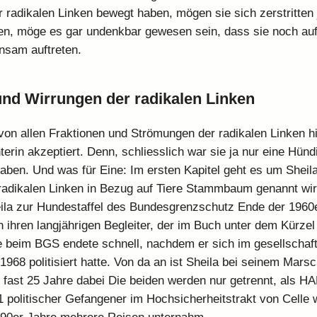
r radikalen Linken bewegt haben, mögen sie sich zerstritten 
en, möge es gar undenkbar gewesen sein, dass sie noch au
nsam auftreten.
und Wirrungen der radikalen Linken
von allen Fraktionen und Strömungen der radikalen Linken h
terin akzeptiert. Denn, schliesslich war sie ja nur eine Hün
haben. Und was für Eine: Im ersten Kapitel geht es um Sheil
radikalen Linken in Bezug auf Tiere Stammbaum genannt wird
eila zur Hundestaffel des Bundesgrenzschutz Ende der 1960e
h ihren langjährigen Begleiter, der im Buch unter dem Kürzel
e beim BGS endete schnell, nachdem er sich im gesellschaft
1968 politisiert hatte. Von da an ist Sheila bei seinem Marsc
e fast 25 Jahre dabei Die beiden werden nur getrennt, als H
 politischer Gefangener im Hochsicherheitstrakt von Celle w