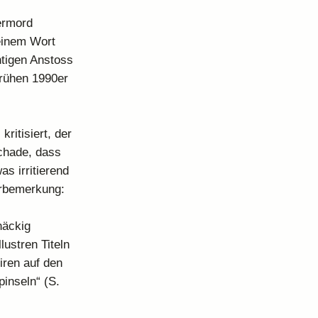
ermord
keinem Wort
htigen Anstoss
frühen 1990er
ritisiert, der
schade, dass
s irritierend
orbemerkung:
näckig
lustren Titeln
iren auf den
inseln“ (S.