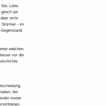
 Sie. Lebe,
 gleich am
 aber nicht
y Stürmer - im
r Gegenstand
unter welchen
Wasser vor die
Geschichte
Entscheidung
haben, bei
Hündin immer
rstrittenen