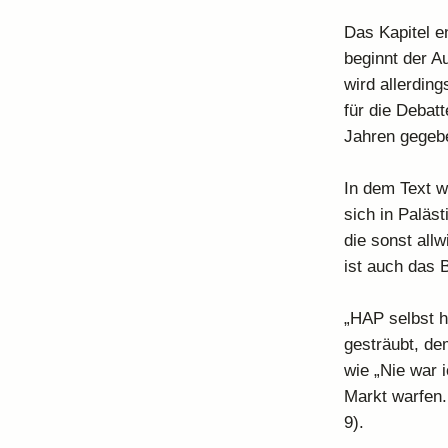
Das Kapitel e
beginnt der A
wird allerding
für die Debatt
Jahren gegebe
In dem Text wu
sich in Paläst
die sonst all
ist auch das 
„HAP selbst h
gesträubt, dem
wie „Nie war i
Markt warfen.
9).