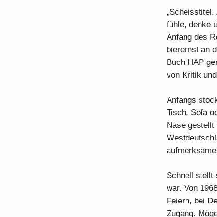
„Scheisstitel.
fühle, denke 
Anfang des Ro
bierernst an 
Buch HAP gen
von Kritik und
Anfangs stock
Tisch, Sofa od
Nase gestellt
Westdeutschla
aufmerksamen
Schnell stellt
war. Von 1968
Feiern, bei D
Zugang. Mögen