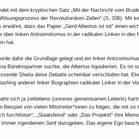
ndet mit dem kryptischen Satz „Mit der Nachricht vom Brud
uflösungsprozess der Revolutionären Zellen“ (S. 336). Mit 
s erwähnt, dass das Papier „Gerd Albertus ist tot“ einen wic
e über linken Antisemitismus in der radikalen Linken in den 
n hat.
rde dafür die Grundlage gelegt und ein linker Antizionismus k
ina Bündnispartner suchte, die Albertus liquidierten. Es ist 
wissende Sheila diese Debatte scheinbar verschlafen hat. Etwa
Bashing anderer linker Biographien radikaler Linker in der V
atte sich ja zeitlebens (unseres gemeinsamen Lebens) hart
 Beispiel von vielen Mitstreiter*innen zu folgen, die mit so il
ch furchtloser“, „Staatsfeind“ oder „Das Projektil“ ihre Memo
 Immer irgendeinen Senf dazugeben. Das eigene Ego bauchp