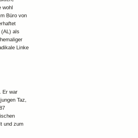
e wohl
 im Büro von
rhaftet
 (AL) als
ehemaliger
adikale Linke
. Er war
 jungen Taz,
987
sischen
llt und zum