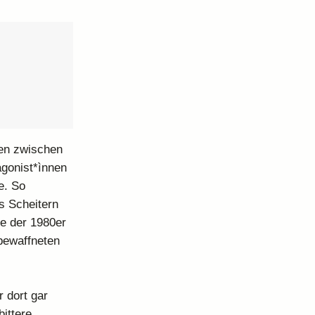
ken zwischen
agonist*ìnnen
e. So
s Scheitern
te der 1980er
 bewaffneten
 dort gar
ittere