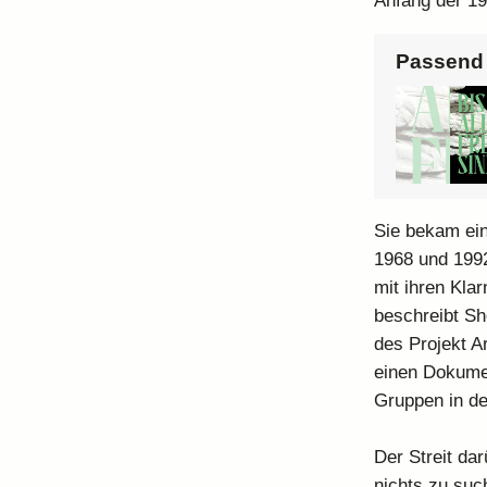
Anfang der 1
Passend 
Sie bekam ein
1968 und 1992
mit ihren Kla
beschreibt Sh
des Projekt A
einen Dokumen
Gruppen in de
Der Streit da
nichts zu suc