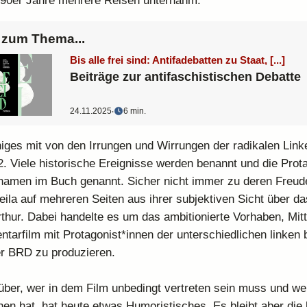
990er Jahre mehrere Reisen unternahm.
zum Thema...
Bis alle frei sind: Antifadebatten zu Staat, [...]
Beiträge zur antifaschistischen Debatte
24.11.2025
‧
6 min.
iges mit von den Irrungen und Wirrungen der radikalen Lin
. Viele historische Ereignisse werden benannt und die Prot
rnamen im Buch genannt. Sicher nicht immer zu deren Freud
eila auf mehreren Seiten aus ihrer subjektiven Sicht über da
rthur. Dabei handelte es um das ambitionierte Vorhaben, Mit
tarfilm mit Protagonist*innen der unterschiedlichen linken
r BRD zu produzieren.
rüber, wer in dem Film unbedingt vertreten sein muss und wer
hen hat, hat heute etwas Humoristisches. Es bleibt aber die b