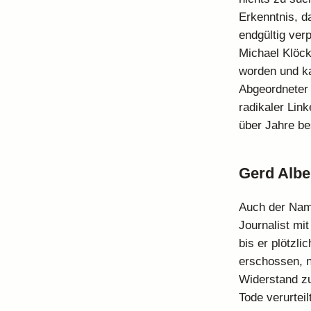
Erkenntnis, d
endgültig ver
Michael Klöck
worden und ka
Abgeordneter 
radikaler Lin
über Jahre bes
Gerd Alber
Auch der Name
Journalist mi
bis er plötzl
erschossen, n
Widerstand zur
Tode verurteil