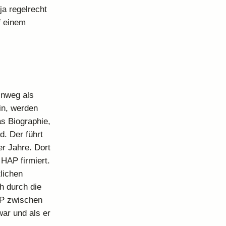
ja regelrecht
f einem
inweg als
din, werden
as Biographie,
. Der führt
r Jahre. Dort
 HAP firmiert.
lichen
h durch die
AP zwischen
ar und als er