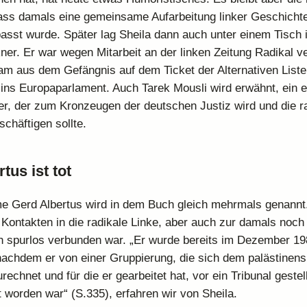
ass damals eine gemeinsame Aufarbeitung linker Geschicht
passt wurde. Später lag Sheila dann auch unter einem Tisch
ner. Er war wegen Mitarbeit an der linken Zeitung Radikal ve
m aus dem Gefängnis auf dem Ticket der Alternativen Liste
ins Europaparlament. Auch Tarek Mousli wird erwähnt, ein 
ker, der zum Kronzeugen der deutschen Justiz wird und die r
chäftigen sollte.
tus ist tot
 Gerd Albertus wird in dem Buch gleich mehrmals genannt
t Kontakten in die radikale Linke, aber auch zur damals noch
ich spurlos verbunden war. „Er wurde bereits im Dezember 1
achdem er von einer Gruppierung, die sich dem palästinen
echnet und für die er gearbeitet hat, vor ein Tribunal geste
t worden war“ (S.335), erfahren wir von Sheila.