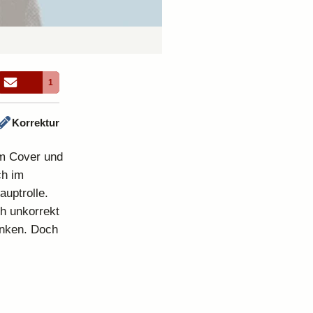
1
Korrektur
em Cover und
ch im
uptrolle.
ch unkorrekt
Linken. Doch