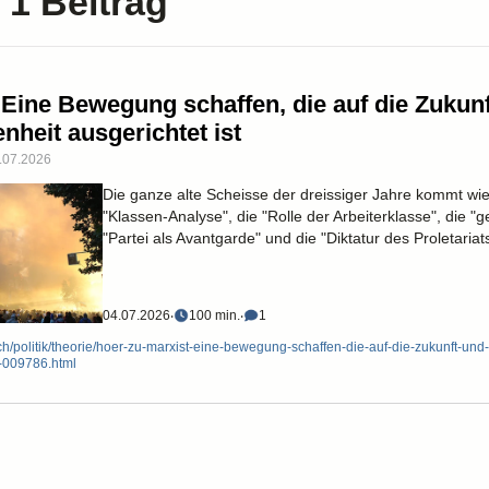
 1 Beitrag
 Eine Bewegung schaffen, die auf die Zukunf
nheit ausgerichtet ist
4.07.2026
Die ganze alte Scheisse der dreissiger Jahre kommt wie
"Klassen-Analyse", die "Rolle der Arbeiterklasse", die "
"Partei als Avantgarde" und die "Diktatur des Proletariats
04.07.2026
‧
100 min.
‧
1
ch/politik/theorie/hoer-zu-marxist-eine-bewegung-schaffen-die-auf-die-zukunft-und-
t-009786.html