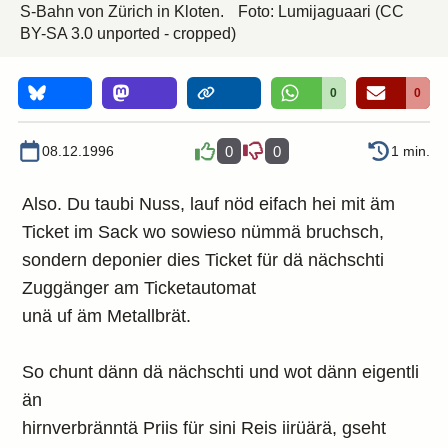
S-Bahn von Zürich in Kloten.
Foto:
Lumijaguaari
(CC
BY-SA 3.0 unported - cropped)
0
0
08.12.1996
0
0
1 min.
Also. Du taubi Nuss, lauf nöd eifach hei mit äm
Ticket im Sack wo sowieso nümmä bruchsch,
sondern deponier dies Ticket für dä nächschti
Zuggänger am Ticketautomat
unä uf äm Metallbrät.
So chunt dänn dä nächschti und wot dänn eigentli
än
hirnverbränntä Priis für sini Reis iirüärä, gseht