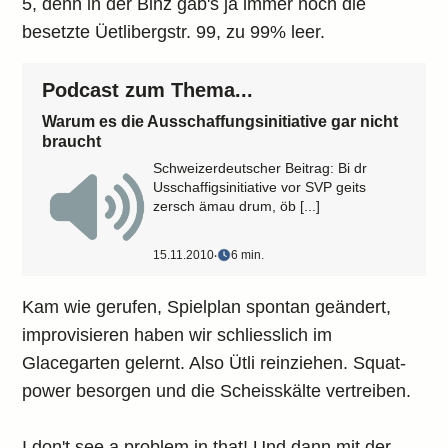
5, denn in der Binz gab's ja immer noch die
besetzte Üetlibergstr. 99, zu 99% leer.
Podcast zum Thema...
Warum es die Ausschaffungsinitiative gar nicht
braucht
Schweizerdeutscher Beitrag: Bi dr
Usschaffigsinitiative vor SVP geits
zersch ämau drum, öb [...]
15.11.2010
‧
6 min.
Kam wie gerufen, Spielplan spontan geändert,
improvisieren haben wir schliesslich im
Glacegarten gelernt. Also Ütli reinziehen. Squat-
power besorgen und die Scheisskälte vertreiben.
I don't see a problem in that! Und dann mit der