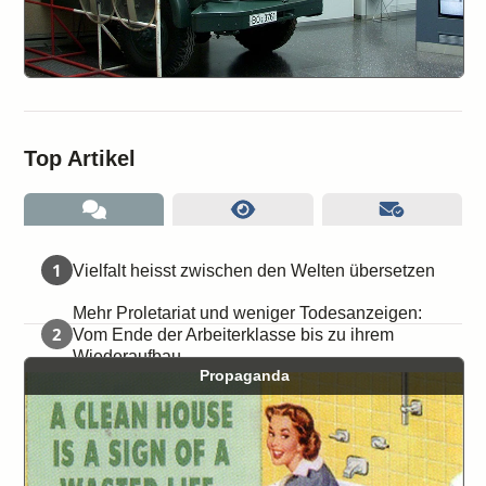
Top Artikel
1
Vielfalt heisst zwischen den Welten übersetzen
Mehr Proletariat und weniger Todesanzeigen:
2
Vom Ende der Arbeiterklasse bis zu ihrem
Wiederaufbau
Propaganda
3
Interview mit Markus “Punky” Kenner
»Jeder nach seinen Fähigkeiten, jedem nach
4
seinen Bedürfnissen!«