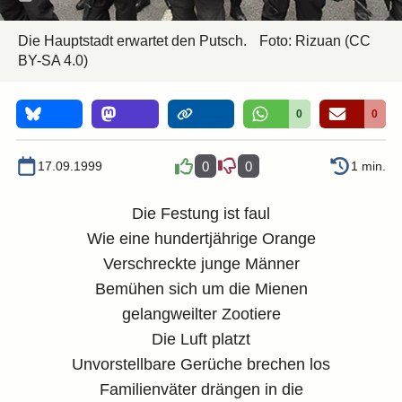
Die Hauptstadt erwartet den Putsch.
Foto:
Rizuan
(CC
BY-SA 4.0)
0
0
17.09.1999
0
0
1 min.
Die Festung ist faul
Wie eine hundertjährige Orange
Verschreckte junge Männer
Bemühen sich um die Mienen
gelangweilter Zootiere
Die Luft platzt
Unvorstellbare Gerüche brechen los
Familienväter drängen in die