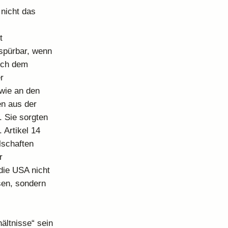
nicht das
t
spürbar, wenn
eich dem
r
wie an den
en aus der
. Sie sorgten
 Artikel 14
lschaften
r
 die USA nicht
sen, sondern
ältnisse“ sein