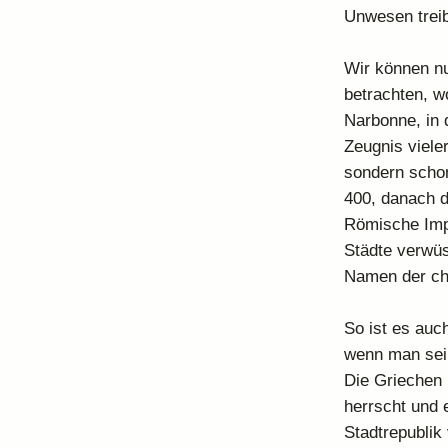
Unwesen treib
Wir können nu
betrachten, w
Narbonne, in 
Zeugnis viele
sondern schon
400, danach 
Römische Impe
Städte verwüs
Namen der chr
So ist es auc
wenn man sein
Die Griechen 
herrscht und 
Stadtrepublik