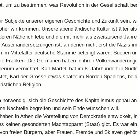
t, um zu bestimmen, was Revolution in der Gesellschaft be
r Subjekte unserer eigenen Geschichte und Zukunft sein, w
oher wir kommen. Unsere abendländische Kultur ist älter als
deren Nähe ich lebe und die mit mehr als zweitausend Jahre
r Auseinandersetzungen ist, an denen nicht erst die Nazis im
 im Mittelalter deutsche Stämme beteiligt waren, Sueben u
die Franken. Die Germanen haben in ihren Völkerwanderung
rium vernichtet. Karl Martell hat im 8. Jahrhundert in Südfr
tet, Karl der Grosse etwas später im Norden Spaniens, bei
istlichen Religion.
h notwendig, sich die Geschichte des Kapitalismus genau a
e Nachteile begreifen und sein Ende wünschen will.
haben in Athen die Vorstellung von Demokratie entwickelt, i
es keinen gesonderten Machtapparat (Staat) gibt. Es war ei
 von freien Bürgern, aber Frauen, Fremde und Sklaven gehör