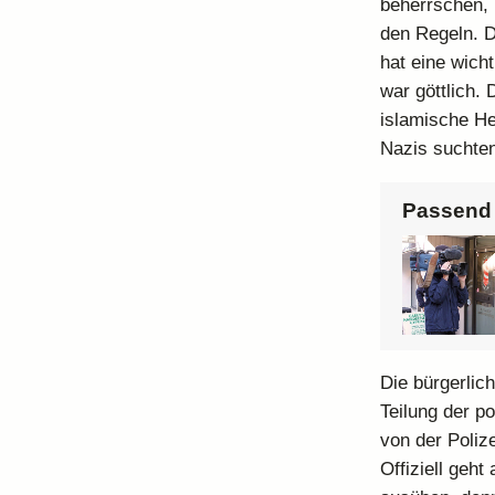
beherrschen, 
den Regeln. D
hat eine wich
war göttlich. 
islamische Her
Nazis suchten
Passend 
Die bürgerlic
Teilung der p
von der Polize
Offiziell geht