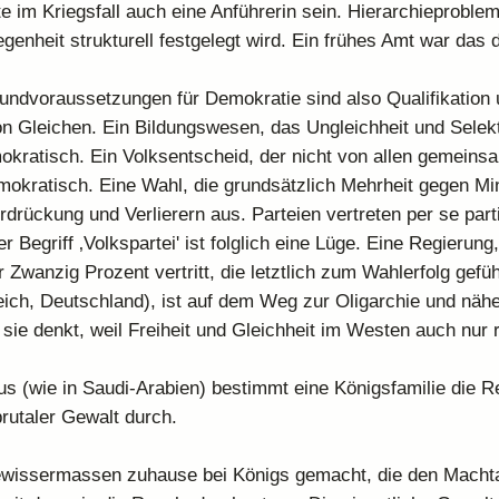
e im Kriegsfall auch eine Anführerin sein. Hierarchieproblem
genheit strukturell festgelegt wird. Ein frühes Amt war das 
undvoraussetzungen für Demokratie sind also Qualifikation
n Gleichen. Ein Bildungswesen, das Ungleichheit und Selek
mokratisch. Ein Volksentscheid, der nicht von allen gemeinsa
mokratisch. Eine Wahl, die grundsätzlich Mehrheit gegen Mind
rdrückung und Verlierern aus. Parteien vertreten per se part
r Begriff ‚Volkspartei' ist folglich eine Lüge. Eine Regierung,
 Zwanzig Prozent vertritt, die letztlich zum Wahlerfolg gefü
ich, Deutschland), ist auf dem Weg zur Oligarchie und nähe
sie denkt, weil Freiheit und Gleichheit im Westen auch nur r
.
s (wie in Saudi-Arabien) bestimmt eine Königsfamilie die R
brutaler Gewalt durch.
gewissermassen zuhause bei Königs gemacht, die den Macht