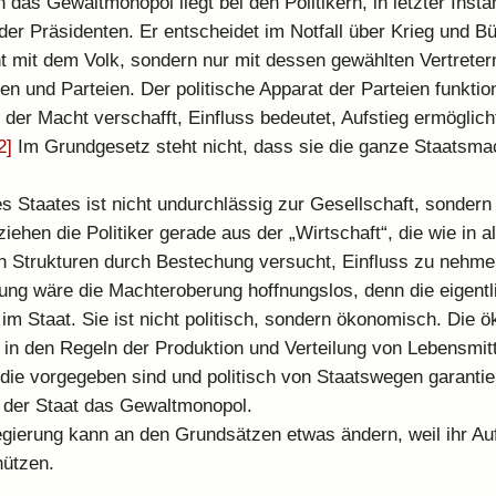
 das Gewaltmonopol liegt bei den Politikern, in letzter Inst
er Präsidenten. Er entscheidet im Notfall über Krieg und Bü
cht mit dem Volk, sondern nur mit dessen gewählten Vertreter
 und Parteien. Der politische Apparat der Parteien funktioni
n der Macht verschafft, Einfluss bedeutet, Aufstieg ermöglic
2]
Im Grundgesetz steht nicht, dass sie die ganze Staatsmac
s Staates ist nicht undurchlässig zur Gesellschaft, sondern 
ziehen die Politiker gerade aus der „Wirtschaft“, die wie in a
n Strukturen durch Bestechung versucht, Einfluss zu nehme
ng wäre die Machteroberung hoffnungslos, denn die eigentl
t im Staat. Sie ist nicht politisch, sondern ökonomisch. Die
 in den Regeln der Produktion und Verteilung von Lebensmitt
die vorgegeben sind und politisch von Staatswegen garantie
 der Staat das Gewaltmonopol.
gierung kann an den Grundsätzen etwas ändern, weil ihr Auft
hützen.