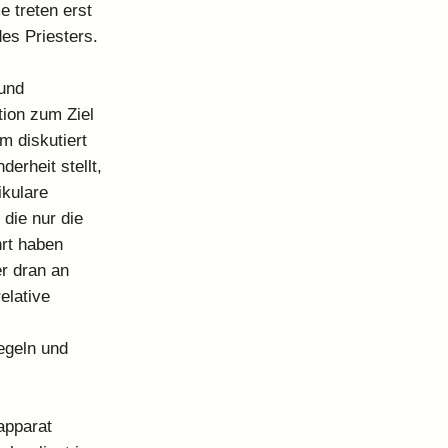
e treten erst
des Priesters.
 und
tion zum Ziel
m diskutiert
erheit stellt,
ikulare
 die nur die
hrt haben
r dran an
elative
egeln und
apparat