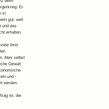
anz beim
rgerkrieg. Er
n in
ert gut, weil
ht und das
ht erhalten.
viele ihrer
llen
n. Aber selbst
iche Gewalt
 ökonomische
eln und -
rt werden.
rag ist, die