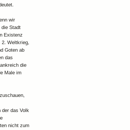
deutet.
enn wir
 die Stadt
n Existenz
 2. Weltkrieg,
nd Goten ab
en das
ankreich die
de Male im
nzuschauen,
n der das Volk
ne
ten nicht zum