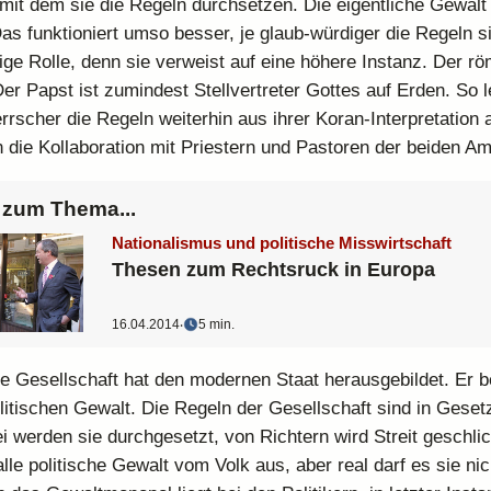
mit dem sie die Regeln durchsetzen. Die eigentliche Gewalt a
as funktioniert umso besser, je glaub-würdiger die Regeln si
tige Rolle, denn sie verweist auf eine höhere Instanz. Der r
Der Papst ist zumindest Stellvertreter Gottes auf Erden. So l
rscher die Regeln weiterhin aus ihrer Koran-Interpretation a
 die Kollaboration mit Priestern und Pastoren der beiden Am
zum Thema...
Nationalismus und politische Misswirtschaft
Thesen zum Rechtsruck in Europa
16.04.2014
‧
5 min.
he Gesellschaft hat den modernen Staat herausgebildet. Er b
olitischen Gewalt. Die Regeln der Gesellschaft sind in Geset
i werden sie durchgesetzt, von Richtern wird Streit geschlic
 alle politische Gewalt vom Volk aus, aber real darf es sie nic