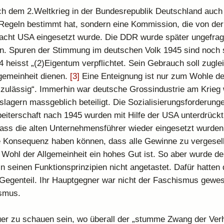
h dem 2.Weltkrieg in der Bundesrepublik Deutschland auch 
 Regeln bestimmt hat, sondern eine Kommission, die von der
cht USA eingesetzt wurde. Die DDR wurde später ungefrag
n. Spuren der Stimmung im deutschen Volk 1945 sind noch 
14 heisst „(2)Eigentum verpflichtet. Sein Gebrauch soll zugl
gemeinheit dienen.
[3]
Eine Enteignung ist nur zum Wohle de
 zulässig“. Immerhin war deutsche Grossindustrie am Krieg 
slagern massgeblich beteiligt. Die Sozialisierungsforderung
eiterschaft nach 1945 wurden mit Hilfe der USA unterdrückt
dass die alten Unternehmensführer wieder eingesetzt wurden.
e Konsequenz haben können, dass alle Gewinne zu vergesel
s Wohl der Allgemeinheit ein hohes Gut ist. So aber wurde de
in seinen Funktionsprinzipien nicht angetastet. Dafür hatten
Gegenteil. Ihr Hauptgegner war nicht der Faschismus gewe
smus.
er zu schauen sein, wo überall der „stumme Zwang der Verh