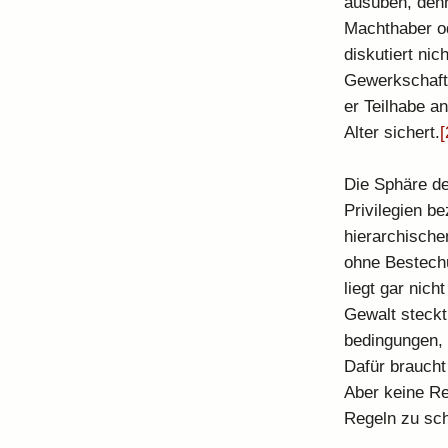
ausüben, denn
Machthaber od
diskutiert ni
Gewerkschaften
er Teilhabe a
Alter sichert.
[
Die Sphäre de
Privilegien be
hierarchische
ohne Bestechu
liegt gar nich
Gewalt steckt
bedingungen, 
Dafür braucht
Aber keine Re
Regeln zu sc