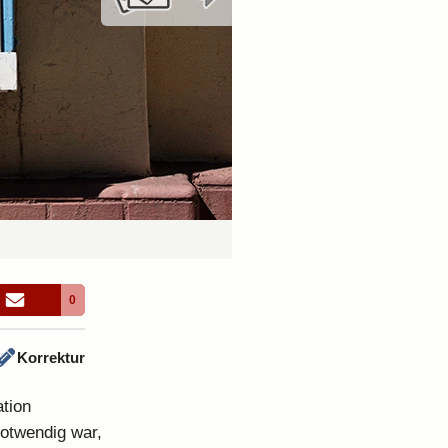
0
Korrektur
ation
otwendig war,