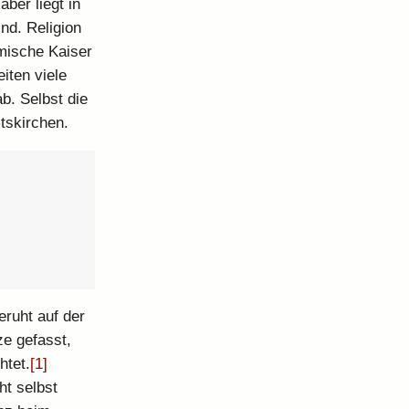
ber liegt in
nd. Religion
ömische Kaiser
eiten viele
b. Selbst die
tskirchen.
eruht auf der
ze gefasst,
htet.
[1]
ht selbst