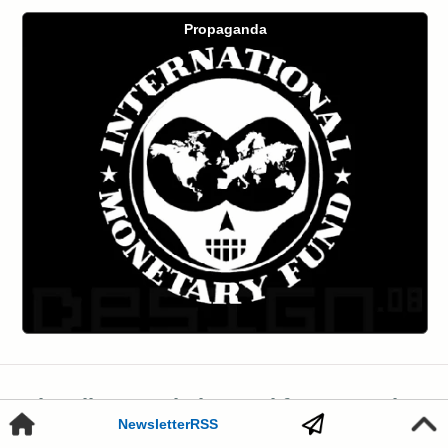
Propaganda
Aktueller Termin in Frankfurt am Main
Newsletter
RSS