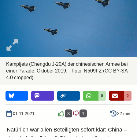
Kampfjets (Chengdu J-20A) der chinesischen Armee bei
einer Parade, Oktober 2019.
Foto:
N509FZ
(CC BY-SA
4.0 cropped)
0
0
01.11.2021
3
1
22 min.
Natürlich war allen Beteiligten sofort klar: China –