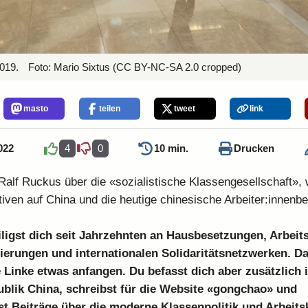
019.
Foto: Mario Sixtus
(CC BY-NC-SA 2.0 cropped)
masto
teilen
tweet
link
022
4
0
10 min.
Drucken
 Ralf Ruckus über die «sozialistische Klassengesellschaft», 
tiven auf China und die heutige chinesische Arbeiter:innen
eiligst dich seit Jahrzehnten an Hausbesetzungen, Arbei
ierungen und internationalen Solidaritätsnetzwerken. D
e Linke etwas anfangen. Du befasst dich aber zusätzlich 
ublik China, schreibst für die Website «gongchao» und
st Beiträge über die moderne Klassenpolitik und Arbeits