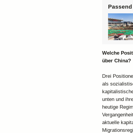
Passend 
Welche Posit
über China?
Drei Position
als sozialist
kapitalistisc
unten und ihr
heutige Regime
Vergangenheit
aktuelle kapi
Migrationsreg