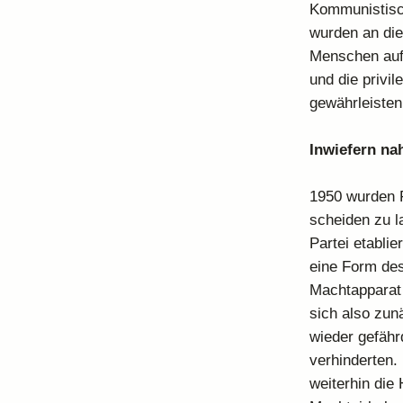
Kommunistisch
wurden an die
Menschen auf 
und die privil
gewährleisten
Inwiefern na
1950 wurden F
scheiden zu l
Partei etabli
eine Form des
Machtapparat u
sich also zunä
wieder gefähr
verhinderten.
weiterhin die