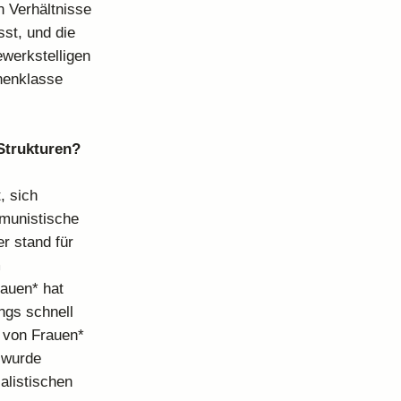
n Verhältnisse
sst, und die
werkstelligen
nnenklasse
 Strukturen?
, sich
mmunistische
r stand für
m
rauen* hat
ings schnell
g von Frauen*
 wurde
alistischen