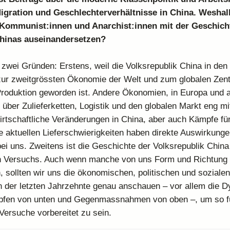
igration und Geschlechterverhältnisse in China. Weshalb
Kommunist:innen und Anarchist:innen mit der Geschich
hinas auseinandersetzen?
 zwei Gründen: Erstens, weil die Volksrepublik China in den 
zur zweitgrössten Ökonomie der Welt und zum globalen Zen
 Produktion geworden ist. Andere Ökonomien, in Europa und 
d über Zulieferketten, Logistik und den globalen Markt eng mi
rtschaftliche Veränderungen in China, aber auch Kämpfe fü
e aktuellen Lieferschwierigkeiten haben direkte Auswirkunge
bei uns. Zweitens ist die Geschichte der Volksrepublik China
en Versuchs. Auch wenn manche von uns Form und Richtung
n, sollten wir uns die ökonomischen, politischen und sozialen
 der letzten Jahrzehnte genau anschauen – vor allem die 
pfen von unten und Gegenmassnahmen von oben –, um so f
 Versuche vorbereitet zu sein.