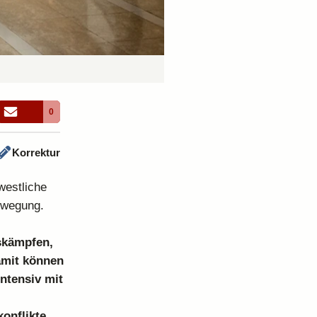
0
Korrektur
westliche
bewegung.
tskämpfen,
amit können
intensiv mit
konflikte