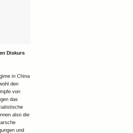
en Diskurs
gime in China
wohl den
ämpfe von
egen das
ialistische
nnen also die
harsche
ngungen und