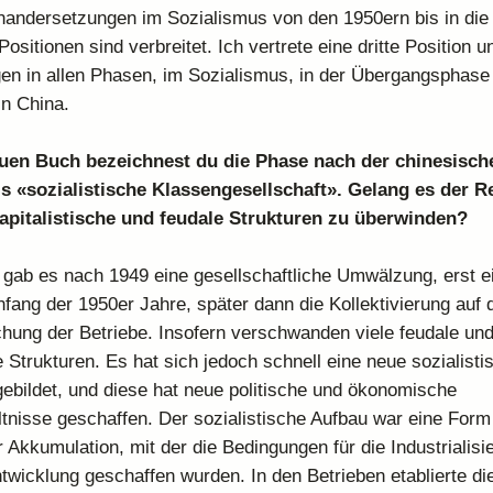
andersetzungen im Sozialismus von den 1950ern bis in die
ositionen sind verbreitet. Ich vertrete eine dritte Position un
en in allen Phasen, im Sozialismus, in der Übergangsphase
in China.
uen Buch bezeichnest du die Phase nach der chinesisch
ls «sozialistische Klassengesellschaft». Gelang es der R
kapitalistische und feudale Strukturen zu überwinden?
l gab es nach 1949 eine gesellschaftliche Umwälzung, erst e
fang der 1950er Jahre, später dann die Kollektivierung auf
ichung der Betriebe. Insofern verschwanden viele feudale un
e Strukturen. Es hat sich jedoch schnell eine neue sozialisti
ebildet, und diese hat neue politische und ökonomische
tnisse geschaffen. Der sozialistische Aufbau war eine Form
 Akkumulation, mit der die Bedingungen für die Industrialisi
twicklung geschaffen wurden. In den Betrieben etablierte di