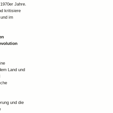
 1970er Jahre.
d kritisiere
 und im
en
evolution
ine
 dem Land und
d
sche
erung und die
e