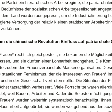
e Partei ein hierarchisches Arbeitsregime, die patriarchale
 Bedürfnisse der sozialistischen Arbeitsgesellschaft angepa
dem Land wurden ausgepresst, um die Industrialisierung be
egierte Versorgung der relativ kleinen städtischen Arbeiter:i
 zu können.
hm die chinesische Revolution Einfluss auf patriarchale
rauen* rechtlich gleichgestellt, sie bekamen die Möglichkeit
assen, und sie durften einer Lohnarbeit nachgehen. Die Ko
erte zudem den Frauenverband als Massenorganisation. Diese
 staatlichen Feminismus, der die Interessen von Frauen* i
nd in der Gesellschaft vertreten sollte. Die Situation der F
chst tatsächlich verbessert. Viele Fortschritte waren allerd
det, weil Bauern, Arbeiter und Kader die Selbstermächtigun
 Frauen* wurden weiterhin systematisch benachteiligt. Ihnen
 Hausarbeit aufgebürdet, sie wurden weitgehend aus den sozi