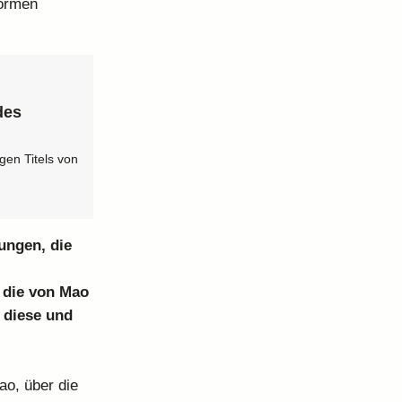
Formen
des
gen Titels von
ungen, die
 die von Mao
 diese und
ao, über die