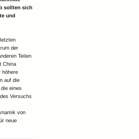
 sollten sich
te und
letzten
trum der
anderen Teilen
t China
r höhere
n auf die
 die eines
 des Versuchs
Dynamik von
ür neue