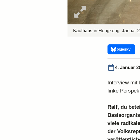
Kaufhaus in Hongkong, Januar 2
bluesky
4. Januar 2
Interview mit
linke Perspek
Ralf, du bet
Basisorganis
viele radikal
der Volksrep
veröffentlich