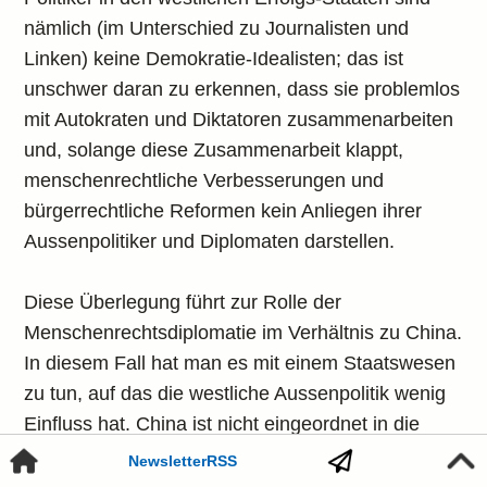
nämlich (im Unterschied zu Journalisten und
Linken) keine Demokratie-Idealisten; das ist
unschwer daran zu erkennen, dass sie problemlos
mit Autokraten und Diktatoren zusammenarbeiten
und, solange diese Zusammenarbeit klappt,
menschenrechtliche Verbesserungen und
bürgerrechtliche Reformen kein Anliegen ihrer
Aussenpolitiker und Diplomaten darstellen.
Diese Überlegung führt zur Rolle der
Menschenrechtsdiplomatie im Verhältnis zu China.
In diesem Fall hat man es mit einem Staatswesen
zu tun, auf das die westliche Aussenpolitik wenig
Einfluss hat. China ist nicht eingeordnet in die
westlichen Allianzen, steht westlichen Initiativen
Newsletter
RSS
distanziert und frei kalkulierend gegenüber und