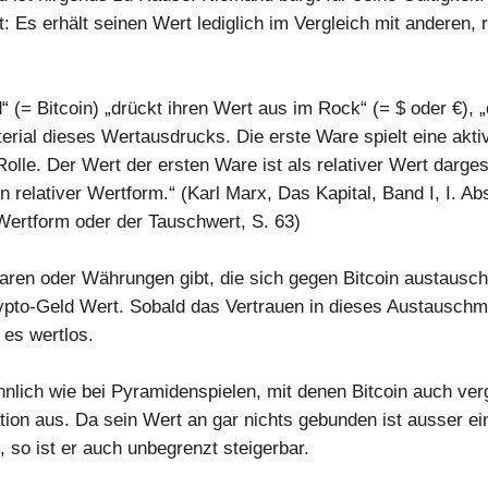
lt: Es erhält seinen Wert lediglich im Vergleich mit anderen, 
“ (= Bitcoin) „drückt ihren Wert aus im Rock“ (= $ oder €), 
erial dieses Wertausdrucks. Die erste Ware spielt eine aktiv
olle. Der Wert der ersten Ware ist als relativer Wert dargest
in relativer Wertform.“ (Karl Marx, Das Kapital, Band I, I. Abs
Wertform oder der Tauschwert, S. 63)
ren oder Währungen gibt, die sich gegen Bitcoin austausch
ypto-Geld Wert. Sobald das Vertrauen in dieses Austauschmi
 es wertlos.
nlich wie bei Pyramidenspielen, mit denen Bitcoin auch verg
tion aus. Da sein Wert an gar nichts gebunden ist ausser ei
 so ist er auch unbegrenzt steigerbar.