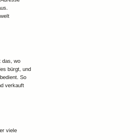
aus.
welt
t das, wo
es bürgt, und
 bedient. So
d verkauft
er viele