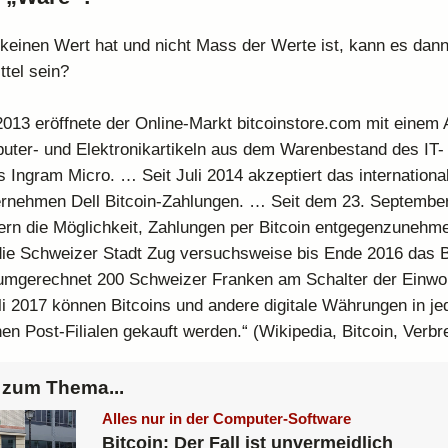
keinen Wert hat und nicht Mass der Werte ist, kann es dan
ttel sein?
013 eröffnete der Online-Markt bitcoinstore.com mit einem
ter- und Elektronikartikeln aus dem Warenbestand des IT-
 Ingram Micro. … Seit Juli 2014 akzeptiert das international
rnehmen Dell Bitcoin-Zahlungen. … Seit dem 23. September
rn die Möglichkeit, Zahlungen per Bitcoin entgegenzunehme
die Schweizer Stadt Zug versuchsweise bis Ende 2016 das 
umgerechnet 200 Schweizer Franken am Schalter der Einwoh
li 2017 können Bitcoins und andere digitale Währungen in je
en Post-Filialen gekauft werden.“ (Wikipedia, Bitcoin, Verbr
zum Thema...
Alles nur in der Computer-Software
Bitcoin: Der Fall ist unvermeidlich