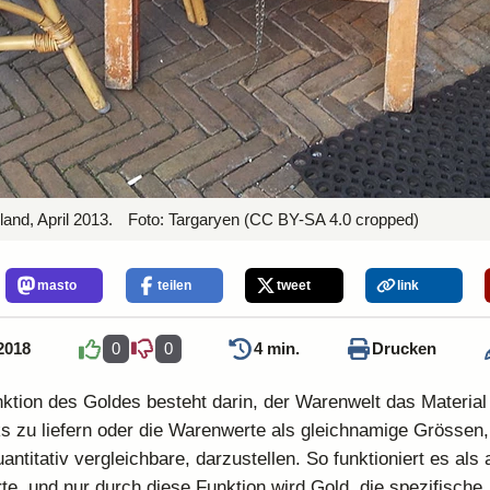
land, April 2013.
Foto:
Targaryen
(CC BY-SA 4.0 cropped)
masto
teilen
tweet
link
2018
0
0
4 min.
Drucken
nktion des Goldes besteht darin, der Warenwelt das Material
 zu liefern oder die Warenwerte als gleichnamige Grössen, 
antitativ vergleichbare, darzustellen. So funktioniert es als
e, und nur durch diese Funktion wird Gold, die spezifische