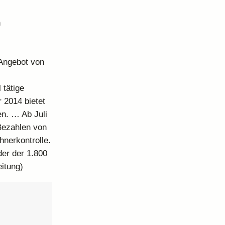
n
 Angebot von
 tätige
 2014 bietet
n. … Ab Juli
Bezahlen von
nerkontrolle.
der der 1.800
eitung)