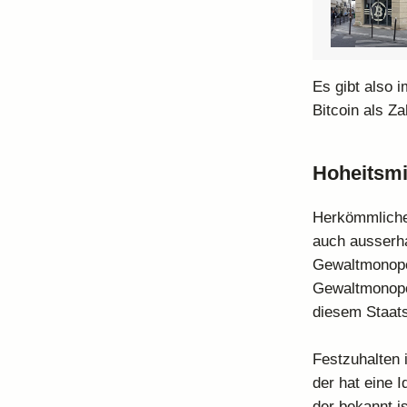
Es gibt also 
Bitcoin als Za
Hoheitsmi
Herkömmliche 
auch ausserha
Gewaltmonopol
Gewaltmonopol
diesem Staats
Festzuhalten 
der hat eine 
der bekannt i