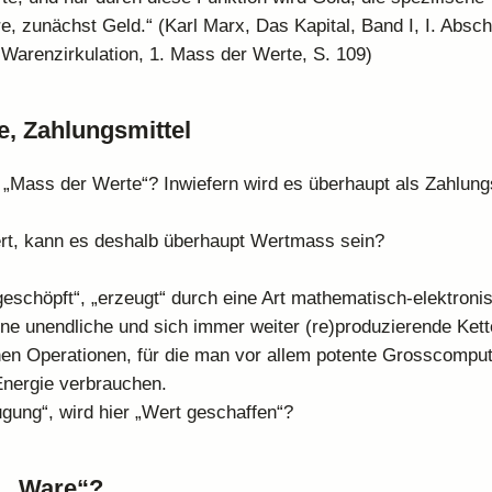
e, zunächst Geld.“ (Karl Marx, Das Kapital, Band I, I. Abschn
 Warenzirkulation, 1. Mass der Werte, S. 109)
e, Zahlungsmittel
in „Mass der Werte“? Inwiefern wird es überhaupt als Zahlung
rt, kann es deshalb überhaupt Wertmass sein?
„geschöpft“, „erzeugt“ durch eine Art mathematisch-elektroni
eine unendliche und sich immer weiter (re)produzierende Ket
n Operationen, für die man vor allem potente Grosscomput
 Energie verbrauchen.
ugung“, wird hier „Wert geschaffen“?
n „Ware“?