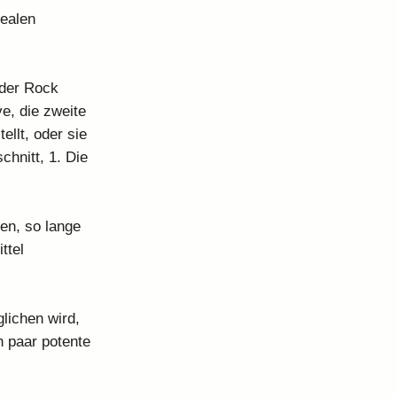
realen
„der Rock
e, die zweite
ellt, oder sie
chnitt, 1. Die
en, so lange
ttel
lichen wird,
n paar potente