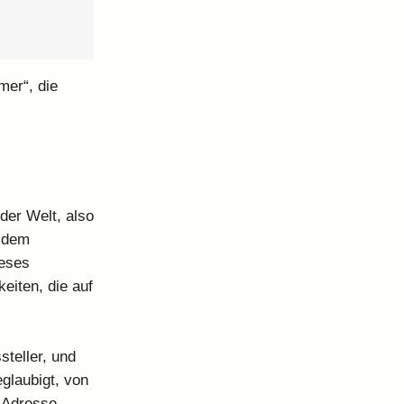
mer“, die
der Welt, also
f dem
ieses
eiten, die auf
teller, und
glaubigt, von
r Adresse