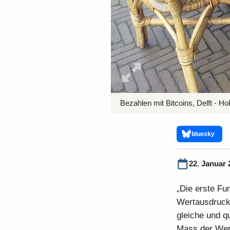
Bezahlen mit Bitcoins, Delft - Hol
bluesky
22. Januar 
„Die erste Fu
Wertausdrucks
gleiche und qu
Mass der Wert