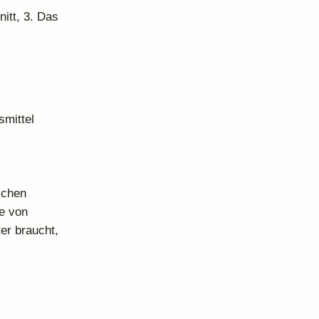
itt, 3. Das
smittel
schen
te von
er braucht,